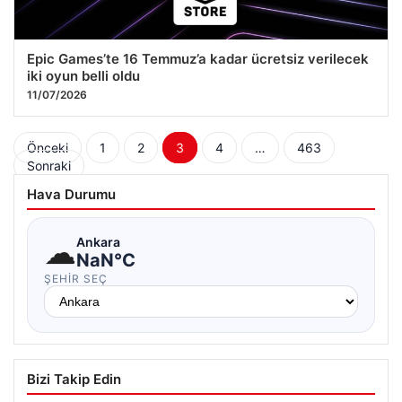
Epic Games’te 16 Temmuz’a kadar ücretsiz verilecek
iki oyun belli oldu
11/07/2026
Yazı
Önceki
1
2
3
4
…
463
Sonraki
sayfalaması
Hava Durumu
☁
Ankara
NaN°C
ŞEHIR SEÇ
Bizi Takip Edin