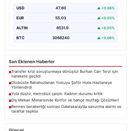
Trabzon’un yoğun ulaşım ağlarından biri olan halka açık
otobüslerinde yaşanan ilginç ve dikkat çekici…
USD
47.60
▲ +0.06%
EUR
55.03
▲ +0.03%
ALTIN
6531.9
▲ +0.55%
BTC
3066240
▲ +0.06%
Son Eklenen Haberler
Transfer krizi soruşturmaya dönüştü! Burhan Can Terzi için
■
harekete geçildi
Otobüste Rahatsızlanan Yolcuyu Şoför Hızla Hastaneye
■
Yönlendirdi
Yola düştü, metrobüs çarptı: Kadının durumu kritik
■
Dış Mekan Mimarisinde Konfor ve bahçe mutfağı Çözümleri
■
Rennes beraberliği sonrası Galatasaray’da savunma alarmı ve
■
taraftar tepkisi
Güncel