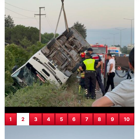
05.08.2026
Otobüste Rahatsızlanan Yolcuyu Şoför
Hızla Hastaneye Yönlendirdi
1
2
3
4
5
6
7
8
9
10