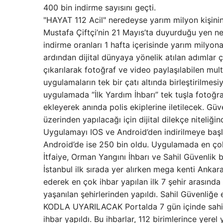
400 bin indirme sayısını geçti.
"HAYAT 112 Acil" neredeyse yarım milyon kişinin 
Mustafa Çiftçi’nin 21 Mayıs’ta duyurduğu yen ne
indirme oranları 1 hafta içerisinde yarım milyona
ardından dijital dünyaya yönelik atılan adımlar 
çıkarılarak fotoğraf ve video paylaşılabilen mul
uygulamaların tek bir çatı altında birleştirilmesiy
uygulamada “İlk Yardım İhbarı” tek tuşla fotoğra
ekleyerek anında polis ekiplerine iletilecek. Güve
üzerinden yapılacağı için dijital dilekçe niteliği
Uygulamayı IOS ve Android’den indirilmeye başlad
Android’de ise 250 bin oldu. Uygulamada en çok 
İtfaiye, Orman Yangını İhbarı ve Sahil Güvenlik bi
İstanbul ilk sırada yer alırken mega kenti Anka
ederek en çok ihbar yapılan ilk 7 şehir arasın
yaşanılan şehirlerinden yapıldı. Sahil Güvenliğe 
KODLA UYARILACAK Portalda 7 gün içinde sahips
ihbar yapıldı. Bu ihbarlar, 112 birimlerince yere