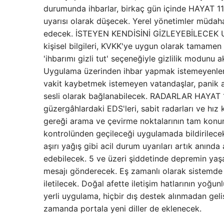
durumunda ihbarlar, birkaç gün içinde HAYAT 11
uyarısı olarak düşecek. Yerel yönetimler müda
edecek. İSTEYEN KENDİSİNİ GİZLEYEBİLECEK Uy
kişisel bilgileri, KVKK'ye uygun olarak tamamen 
'ihbarımı gizli tut' seçeneğiyle gizlilik modunu
Uygulama üzerinden ihbar yapmak istemeyenler iç
vakit kaybetmek istemeyen vatandaşlar, panik 
sesli olarak bağlanabilecek. RADARLAR HAYAT 1
güzergâhlardaki EDS'leri, sabit radarları ve hız 
gereği arama ve çevirme noktalarının tam konu
kontrolünden geçileceği uygulamada bildirilecek
aşırı yağış gibi acil durum uyarıları artık anınd
edebilecek. 5 ve üzeri şiddetinde depremin yaşan
mesajı gönderecek. Eş zamanlı olarak sistemde 
iletilecek. Doğal afette iletişim hatlarının yoğu
yerli uygulama, hiçbir dış destek alınmadan geli
zamanda portala yeni diller de eklenecek.