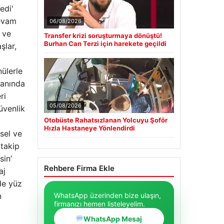
edi'
devam
06/08/2026
 ve
Transfer krizi soruşturmaya dönüştü!
Burhan Can Terzi için harekete geçildi
şlar,
ülerle
 anında
ri
05/08/2026
üvenlik
Otobüste Rahatsızlanan Yolcuyu Şoför
Hızla Hastaneye Yönlendirdi
sel ve
 takip
sin’
Rehbere Firma Ekle
aj
zde yüz
WhatsApp üzerinden bize ulaşın,
n
firmanızı hemen listeleyelim.
WhatsApp Mesaj