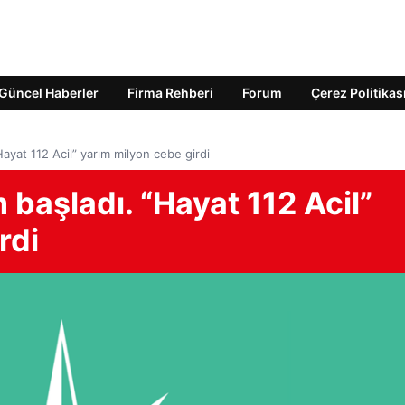
Güncel Haberler
Firma Rehberi
Forum
Çerez Politikas
Hayat 112 Acil” yarım milyon cebe girdi
 başladı. “Hayat 112 Acil”
rdi