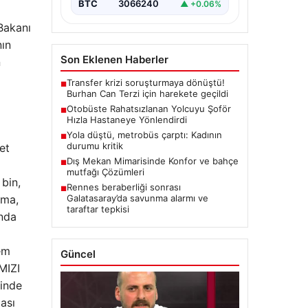
BTC
3066240
▲ +0.06%
 Bakanı
nın
Son Eklenen Haberler
n
Transfer krizi soruşturmaya dönüştü!
■
Burhan Can Terzi için harekete geçildi
Otobüste Rahatsızlanan Yolcuyu Şoför
■
Hızla Hastaneye Yönlendirdi
Yola düştü, metrobüs çarptı: Kadının
■
durumu kritik
et
Dış Mekan Mimarisinde Konfor ve bahçe
■
mutfağı Çözümleri
 bin,
Rennes beraberliği sonrası
■
Galatasaray’da savunma alarmı ve
rma,
taraftar tepkisi
ında
em
Güncel
MIZI
rinde
ması