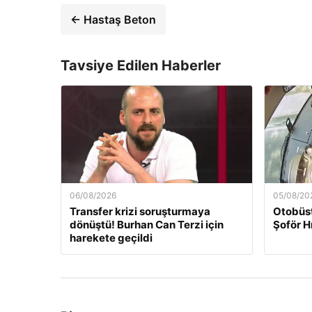
← Hastaş Beton
Tavsiye Edilen Haberler
06/08/2026
05/08/20
Transfer krizi soruşturmaya
Otobüst
dönüştü! Burhan Can Terzi için
Şoför H
harekete geçildi