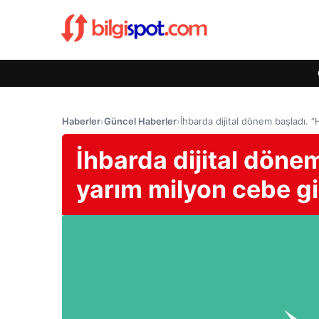
Haberler
›
Güncel Haberler
›
İhbarda dijital dönem başladı. “
İhbarda dijital dönem
yarım milyon cebe gi