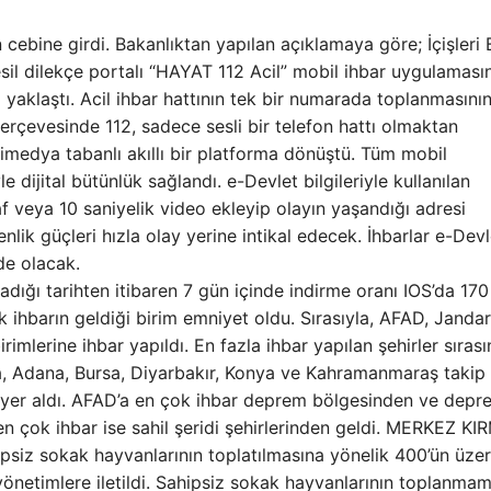
cebine girdi. Bakanlıktan yapılan açıklamaya göre; İçişleri
sil dilekçe portalı “HAYAT 112 Acil” mobil ihbar uygulaması
 yaklaştı. Acil ihbar hattının tek bir numarada toplanmasını
çerçevesinde 112, sadece sesli bir telefon hattı olmaktan
timedya tabanlı akıllı bir platforma dönüştü. Tüm mobil
le dijital bütünlük sağlandı. e-Devlet bilgileriyle kullanılan
f veya 10 saniyelik video ekleyip olayın yaşandığı adresi
nlik güçleri hızla olay yerine intikal edecek. İhbarlar e-Devl
nde olacak.
ığı tarihten itibaren 7 gün içinde indirme oranı IOS’da 170
ihbarın geldiği birim emniyet oldu. Sırasıyla, AFAD, Janda
rimlerine ihbar yapıldı. En fazla ihbar yapılan şehirler sıras
ra, Adana, Bursa, Diyarbakır, Konya ve Kahramanmaraş takip
da yer aldı. AFAD’a en çok ihbar deprem bölgesinden ve depr
en çok ihbar ise sahil şeridi şehirlerinden geldi. MERKEZ KIR
iz sokak hayvanlarının toplatılmasına yönelik 400’ün üze
l yönetimlere iletildi. Sahipsiz sokak hayvanlarının toplanma