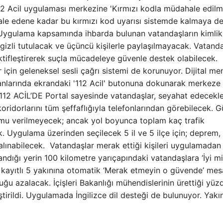
2 Acil uygulaması merkezine 'Kırmızı kodla müdahale edilm
hale edene kadar bu kırmızı kod uyarısı sistemde kalmaya 
gulama kapsamında ihbarda bulunan vatandaşların kimlik
gizli tutulacak ve üçüncü kişilerle paylaşılmayacak. Vatanda
 aktifleştirerek suçla mücadeleye güvenle destek olabilecek.
in geleneksel sesli çağrı sistemi de korunuyor. Dijital men
anlarında ekrandaki '112 Acil' butonuna dokunarak merkeze
12 ACİL’DE Portal sayesinde vatandaşlar, seyahat edecekle
koridorlarını tüm şeffaflığıyla telefonlarından görebilecek. G
mu verilmeyecek; ancak yol boyunca toplam kaç trafik
. Uygulama üzerinden seçilecek 5 il ve 5 ilçe için; deprem, 
a alınabilecek. Vatandaşlar merak ettiği kişileri uygulamadan
dığı yerin 100 kilometre yarıçapındaki vatandaşlara ‘İyi mi
kayıtlı 5 yakınına otomatik ‘Merak etmeyin o güvende’ mes
nluğu azalacak. İçişleri Bakanlığı mühendislerinin ürettiği yü
ştirildi. Uygulamada İngilizce dil desteği de bulunuyor. Yakı