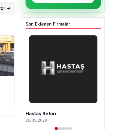
yor →
Son Eklenen Firmalar
Enes Kaplan Avukatlık Bürosu
28/04/2026