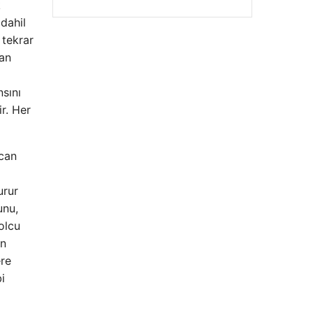
k
dahil
 tekrar
lan
nsını
ir. Her
can
urur
unu,
bolcu
an
ere
i