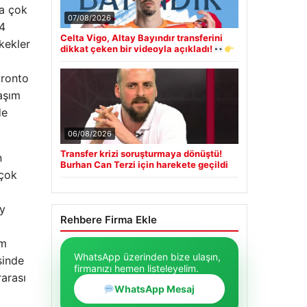
ka çok
07/08/2026
94
Celta Vigo, Altay Bayındır transferini
kekler
dikkat çeken bir videoyla açıkladı!
oronto
laşım
de
06/08/2026
Transfer krizi soruşturmaya dönüştü!
n
Burhan Can Terzi için harekete geçildi
 çok
ey
Rehbere Firma Ekle
im
WhatsApp üzerinden bize ulaşın,
sinde
firmanızı hemen listeleyelim.
arası
WhatsApp Mesaj