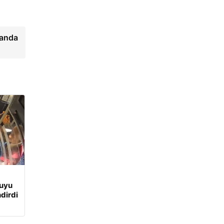
yanda
cuyu
dirdi