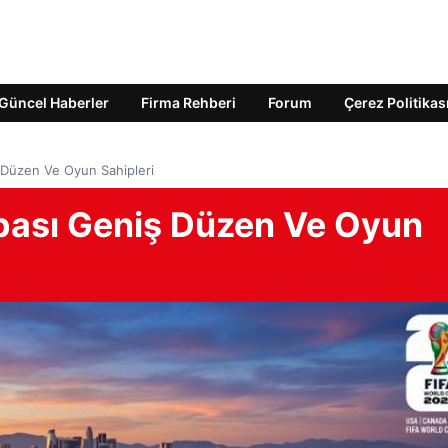
Güncel Haberler
Firma Rehberi
Forum
Çerez Politikas
Düzen Ve Oyun Sahipleri
pası Geniş Düzen Ve Oyun