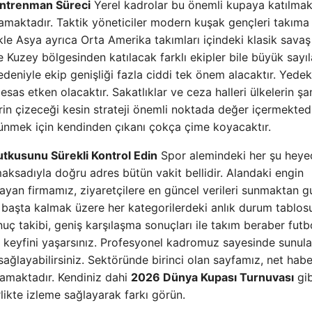
Antrenman Süreci
Yerel kadrolar bu önemli kupaya katılma
maktadır. Taktik yöneticiler modern kuşak gençleri takıma 
ikle Asya ayrıca Orta Amerika takımları içindeki klasik savaş
e Kuzey bölgesinden katılacak farklı ekipler bile büyük sayı
edeniyle ekip genişliği fazla ciddi tek önem alacaktır. Yedek
esas etken olacaktır. Sakatlıklar ve ceza halleri ülkelerin şa
lerin çizeceği kesin strateji önemli noktada değer içermekted
nmek için kendinden çıkanı çokça çime koyacaktır.
utkusunu Sürekli Kontrol Edin
Spor alemindeki her şu heye
ksadıyla doğru adres bütün vakit bellidir. Alandaki engin
ırlayan firmamız, ziyaretçilere en güncel verileri sunmaktan g
Lig başta kalmak üzere her kategorilerdeki anlık durum tablos
sonuç takibi, geniş karşılaşma sonuçları ile takım beraber fut
 keyfini yaşarsınız. Profesyonel kadromuz sayesinde sunul
sağlayabilirsiniz. Sektöründe birinci olan sayfamız, net hab
lamaktadır. Kendiniz dahi
2026 Dünya Kupası Turnuvası
gib
likte izleme sağlayarak farkı görün.