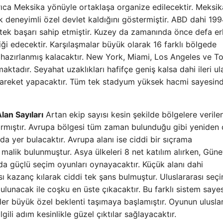
rıca Meksika yönüyle ortaklaşa organize edilecektir. Meksi
 deneyimli özel devlet kaldığını göstermiştir. ABD dahi 19
tek başarı sahip etmiştir. Kuzey da zamanında önce defa er
ği edecektir. Karşılaşmalar büyük olarak 16 farklı bölgede
hazırlanmış kalacaktır. New York, Miami, Los Angeles ve T
aktadır. Seyahat uzaklıkları hafifçe geniş kalsa dahi ileri u
mde hareket yapacaktır. Tüm tek stadyum yüksek hacmi sayesin
an Sayıları
Artan ekip sayısı kesin şekilde bölgelere verile
ştırmıştır. Avrupa bölgesi tüm zaman bulunduğu gibi yeniden
a yer bulacaktır. Avrupa alanı ise ciddi bir sıçrama
malik bulunmuştur. Asya ülkeleri 8 net katılım alırken, Gün
da güçlü seçim oyunları oynayacaktır. Küçük alanı dahi
 kazanç kılarak ciddi tek şans bulmuştur. Uluslararası seç
bulunacak ile coşku en üste çıkacaktır. Bu farklı sistem saye
er büyük özel beklenti taşımaya başlamıştır. Oyunun uluslar
gili adım kesinlikle güzel çıktılar sağlayacaktır.