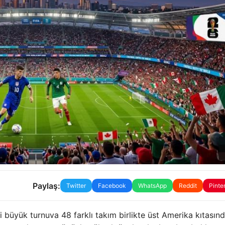
Paylaş:
Twitter
Facebook
WhatsApp
Reddit
Pinte
 büyük turnuva 48 farklı takım birlikte üst Amerika kıtasın