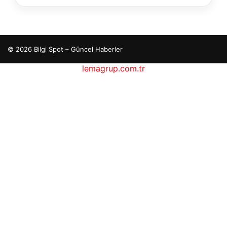
© 2026 Bilgi Spot – Güncel Haberler
lemagrup.com.tr
etcio