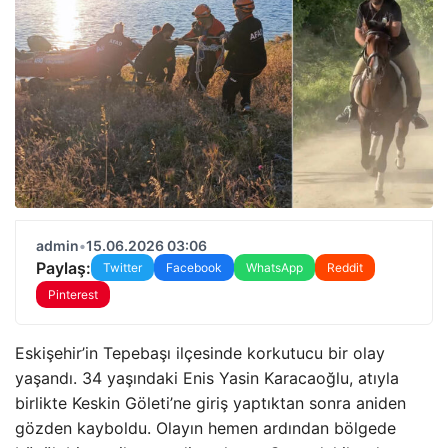
admin
•
15.06.2026 03:06
Paylaş:
Twitter
Facebook
WhatsApp
Reddit
Pinterest
Eskişehir’in Tepebaşı ilçesinde korkutucu bir olay
yaşandı. 34 yaşındaki Enis Yasin Karacaoğlu, atıyla
birlikte Keskin Göleti’ne giriş yaptıktan sonra aniden
gözden kayboldu. Olayın hemen ardından bölgede