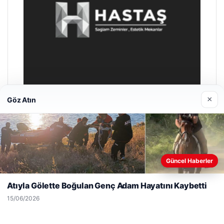
×
Göz Atın
Enes Kaplan Avukatlık Bürosu
28/04/2026
Web sitemizi nasıl kullandığınızı daha iyi anlayabilmek,
Güncel Haberler
deneyiminizi kişiselleştirmek ve geliştirmek amacıyla çerezler
kullanıyoruz.
Çerez Politikamız
Atıyla Gölette Boğulan Genç Adam Hayatını Kaybetti
Reddet
Kabul Et
15/06/2026
© 2026 Bilgi Spot – Güncel Haberler