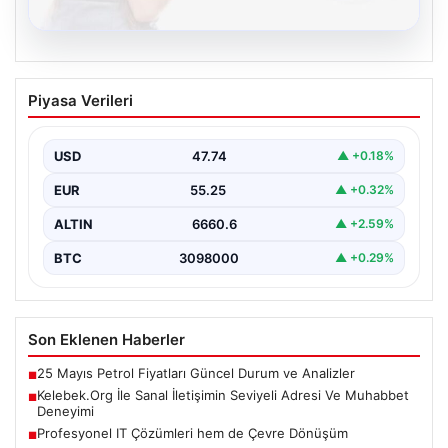
08.08.2026
Kelebek.Org İle Sanal İletişimin Seviyeli
Piyasa Verileri
Adresi Ve Muhabbet Deneyimi
Dijital çağında insanların güvenli bir tarzda iletişim
oluşturması kritik bir hassasiyet taşımaktadır. Halen
USD
47.74
▲ +0.18%
çeşitli…
EUR
55.25
▲ +0.32%
ALTIN
6660.6
▲ +2.59%
BTC
3098000
▲ +0.29%
Son Eklenen Haberler
25 Mayıs Petrol Fiyatları Güncel Durum ve Analizler
■
Kelebek.Org İle Sanal İletişimin Seviyeli Adresi Ve Muhabbet
■
Deneyimi
Profesyonel IT Çözümleri hem de Çevre Dönüşüm
■