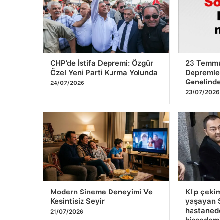
CHP’de İstifa Depremi: Özgür
23 Temmu
Özel Yeni Parti Kurma Yolunda
Depremler
Genelind
24/07/2026
23/07/2026
Modern Sinema Deneyimi Ve
Klip çeki
Kesintisiz Seyir
yaşayan S
hastanede
21/07/2026