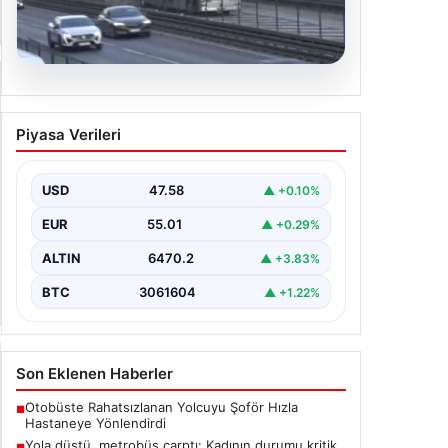
04.08.2026
Yola düştü, metrobüs çarptı:
Piyasa Verileri
Kadının durumu kritik
USD
47.58
▲ +0.10%
EUR
55.01
▲ +0.29%
ALTIN
6470.2
▲ +3.83%
BTC
3061604
▲ +1.22%
Son Eklenen Haberler
Otobüste Rahatsızlanan Yolcuyu Şoför Hızla
■
Hastaneye Yönlendirdi
Yola düştü, metrobüs çarptı: Kadının durumu kritik