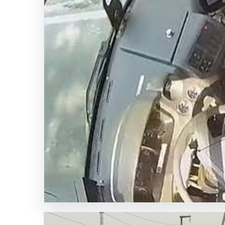
İzmir
İtfaiyesinden
Yoğun
Sıcaklar
ve
Yangın
Riskine
Karşı
Uyarılar
SICAK HABER
GÜNCEL HABERLER
0 YORUM