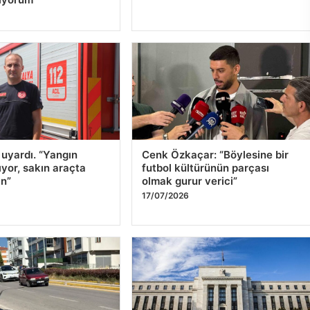
iyorum’
uyardı. “Yangın
Cenk Özkaçar: “Böylesine bir
tıyor, sakın araçta
futbol kültürünün parçası
ın”
olmak gurur verici”
17/07/2026