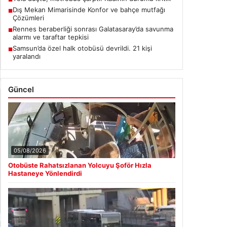
■
Dış Mekan Mimarisinde Konfor ve bahçe mutfağı
■
Çözümleri
Rennes beraberliği sonrası Galatasaray’da savunma
■
alarmı ve taraftar tepkisi
Samsun’da özel halk otobüsü devrildi. 21 kişi
■
yaralandı
Güncel
05/08/2026
Otobüste Rahatsızlanan Yolcuyu Şoför Hızla
Hastaneye Yönlendirdi