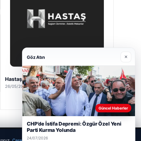
×
Göz Atın
Enes Kaplan Avukatlık Bürosu
28/04/2026
Güncel Haberler
CHP’de İstifa Depremi: Özgür Özel Yeni
Parti Kurma Yolunda
24/07/2026
ıyoruz.
Çerez Politikamız
Reddet
Kabul Et