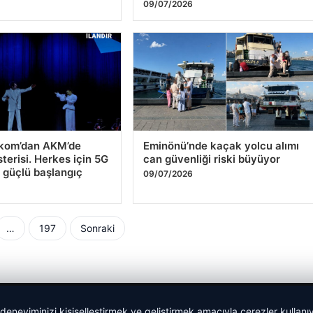
6
09/07/2026
ekom’dan AKM’de
Eminönü’nde kaçak yolcu alımı
terisi. Herkes için 5G
can güvenliği riski büyüyor
 güçlü başlangıç
09/07/2026
6
…
197
Sonraki
ması
 deneyiminizi kişiselleştirmek ve geliştirmek amacıyla çerezler kullan