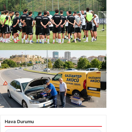
şiktaş, Midtjylland maçının hazırlıklarına ara
rmeden başladı
.07.2026 09:07
ziantep Şehir Geneli Araç Performans Donanımları
Gaziantep Akücü
Hava Durumu
.07.2026 22:06