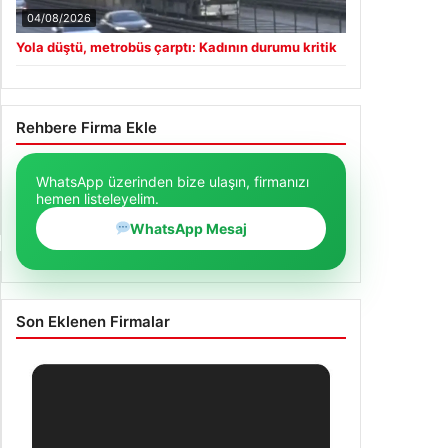
04/08/2026
Yola düştü, metrobüs çarptı: Kadının durumu kritik
Rehbere Firma Ekle
WhatsApp üzerinden bize ulaşın, firmanızı
hemen listeleyelim.
WhatsApp Mesaj
Son Eklenen Firmalar