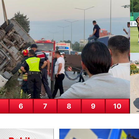
rptı: Kadının durumu kritik
Be
ve
25
6
7
8
9
10
Ga
– 
24