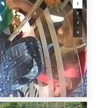
1
2
3
4