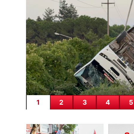
04.08.2026
Yola düştü, metrobüs ça
1
2
3
4
5