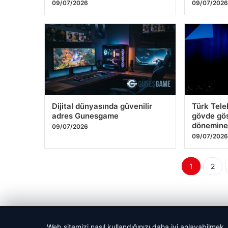
09/07/2026
09/07/202
Dijital dünyasında güvenilir
Türk Tel
adres Gunesgame
gövde gös
dönemine
09/07/2026
09/07/202
Yazı
1
2
sayfala
© 2026 Bilgi Spot – Güncel Haberler
Web sitemizi nasıl kullandığınızı daha iyi anlayabilmek,