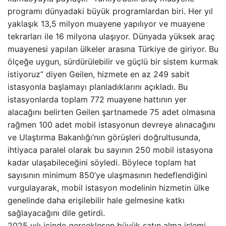
programı dünyadaki büyük programlardan biri. Her yıl
yaklaşık 13,5 milyon muayene yapılıyor ve muayene
tekrarları ile 16 milyona ulaşıyor. Dünyada yüksek araç
muayenesi yapılan ülkeler arasına Türkiye de giriyor. Bu
ölçeğe uygun, sürdürülebilir ve güçlü bir sistem kurmak
istiyoruz” diyen Geilen, hizmete en az 249 sabit
istasyonla başlamayı planladıklarını açıkladı. Bu
istasyonlarda toplam 772 muayene hattının yer
alacağını belirten Geilen şartnamede 75 adet olmasına
rağmen 100 adet mobil istasyonun devreye alınacağını
ve Ulaştırma Bakanlığı’nın görüşleri doğrultusunda,
ihtiyaca paralel olarak bu sayının 250 mobil istasyona
kadar ulaşabileceğini söyledi. Böylece toplam hat
sayısının minimum 850’ye ulaşmasının hedeflendiğini
vurgulayarak, mobil istasyon modelinin hizmetin ülke
genelinde daha erişilebilir hale gelmesine katkı
sağlayacağını dile getirdi.
2025 yılı içinde gerçekleşen büyük satın alma işlemi