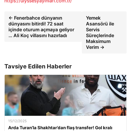
https://ulyssesyayinlari.com.tr/
← Fenerbahce dünyanın
Yemek
dünyasını bitirdi! 72 saat
Asansörü ile
içinde oturum açmaya geliyor
Servis
… Ali Koç villasını hazırladı
Süreçlerinde
Maksimum
Verim →
Tavsiye Edilen Haberler
15/12/2025
Arda Turan’la Shakhtar’dan flaş transfer! Gol kralı