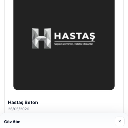
Enes Kaplan Avukatlık Bürosu
28/04/2026
×
Göz Atın