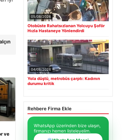
05/08/2026
Otobüste Rahatsızlanan Yolcuyu Şoför
Hızla Hastaneye Yönlendirdi
alçın
04/08/2026
Yola düştü, metrobüs çarptı: Kadının
durumu kritik
Rehbere Firma Ekle
WhatsApp üzerinden bize ulaşın,
firmanızı hemen listeleyelim.
r ve