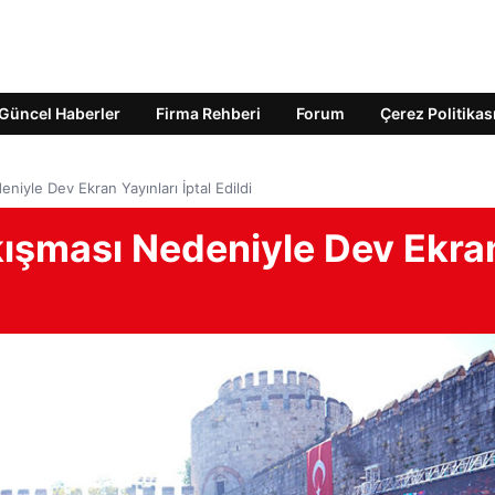
Güncel Haberler
Firma Rehberi
Forum
Çerez Politikas
niyle Dev Ekran Yayınları İptal Edildi
kışması Nedeniyle Dev Ekra