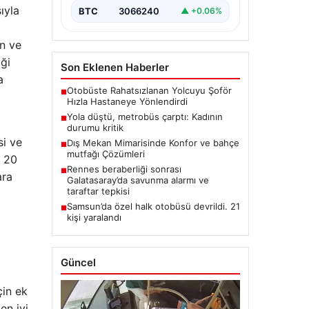
ıyla
BTC
3066240
▲ +0.06%
n ve
iği
Son Eklenen Haberler
a
Otobüste Rahatsızlanan Yolcuyu Şoför
■
Hızla Hastaneye Yönlendirdi
Yola düştü, metrobüs çarptı: Kadının
■
durumu kritik
si ve
Dış Mekan Mimarisinde Konfor ve bahçe
■
mutfağı Çözümleri
e 20
Rennes beraberliği sonrası
■
ara
Galatasaray’da savunma alarmı ve
taraftar tepkisi
Samsun’da özel halk otobüsü devrildi. 21
■
kişi yaralandı
Güncel
çin ek
en iyi