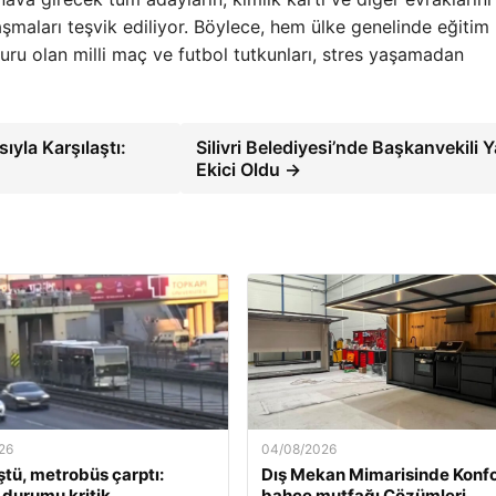
şmaları teşvik ediliyor. Böylece, hem ülke genelinde eğitim
uru olan milli maç ve futbol tutkunları, stres yaşamadan
ıyla Karşılaştı:
Silivri Belediyesi’nde Başkanvekili Y
Ekici Oldu →
26
04/08/2026
ştü, metrobüs çarptı:
Dış Mekan Mimarisinde Konfo
 durumu kritik
bahçe mutfağı Çözümleri