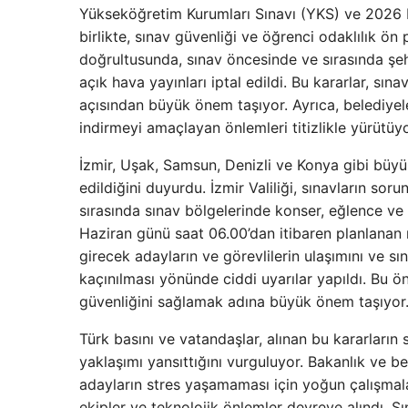
Yükseköğretim Kurumları Sınavı (YKS) ve 2026 F
birlikte, sınav güvenliği ve öğrenci odaklılık ön 
doğrultusunda, sınav öncesinde ve sırasında şe
açık hava yayınları iptal edildi. Bu kararlar, sın
açısından büyük önem taşıyor. Ayrıca, belediyeler v
indirmeyi amaçlayan önlemleri titizlikle yürütüyo
İzmir, Uşak, Samsun, Denizli ve Konya gibi büyük
edildiğini duyurdu. İzmir Valiliği, sınavların s
sırasında sınav bölgelerinde konser, eğlence ve s
Haziran günü saat 06.00’dan itibaren planlanan mil
girecek adayların ve görevlilerin ulaşımını ve 
kaçınılması yönünde ciddi uyarılar yapıldı. Bu ön
güvenliğini sağlamak adına büyük önem taşıyor
Türk basını ve vatandaşlar, alınan bu kararların 
yaklaşımı yansıttığını vurguluyor. Bakanlık ve 
adayların stres yaşamaması için yoğun çalışmalar
ekipler ve teknolojik önlemler devreye alındı. Sı