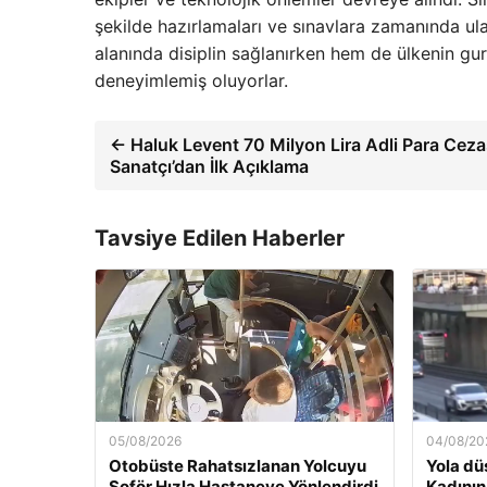
şekilde hazırlamaları ve sınavlara zamanında ula
alanında disiplin sağlanırken hem de ülkenin gur
deneyimlemiş oluyorlar.
← Haluk Levent 70 Milyon Lira Adli Para Cezas
Sanatçı’dan İlk Açıklama
Tavsiye Edilen Haberler
05/08/2026
04/08/20
Otobüste Rahatsızlanan Yolcuyu
Yola dü
Şoför Hızla Hastaneye Yönlendirdi
Kadının