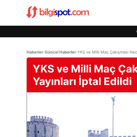
Haberler
›
Güncel Haberler
›
YKS ve Milli Maç Çakışması Nede
YKS ve Milli Maç Ça
Yayınları İptal Edildi