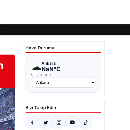
ı
Hava Durumu
n
☁
Ankara
NaN°C
ŞEHIR SEÇ
Bizi Takip Edin