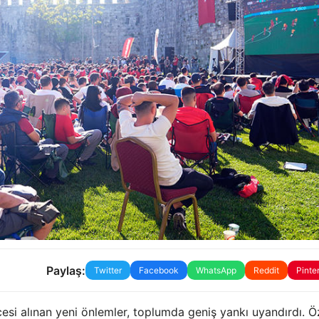
Paylaş:
Twitter
Facebook
WhatsApp
Reddit
Pinte
esi alınan yeni önlemler, toplumda geniş yankı uyandırdı. Öz