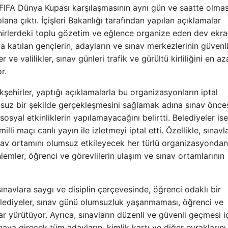
IFA Dünya Kupası karşılaşmasının aynı gün ve saatte olmas
plana çıktı. İçişleri Bakanlığı tarafından yapılan açıklamalar
hirlerdeki toplu gözetim ve eğlence organize eden dev ekra
ava katılan gençlerin, adayların ve sınav merkezlerinin güvenl
e valilikler, sınav günleri trafik ve gürültü kirliliğini en az
r.
şehirler, yaptığı açıklamalarla bu organizasyonların iptal
orunsuz bir şekilde gerçekleşmesini sağlamak adına sınav önce
osyal etkinliklerin yapılamayacağını belirtti. Belediyeler is
li maçı canlı yayın ile izletmeyi iptal etti. Özellikle, sınavl
sınav ortamını olumsuz etkileyecek her türlü organizasyondan
lemler, öğrenci ve görevlilerin ulaşım ve sınav ortamlarının
.
sınavlara saygı ve disiplin çerçevesinde, öğrenci odaklı bir
belediyeler, sınav günü olumsuzluk yaşanmaması, öğrenci ve
 yürütüyor. Ayrıca, sınavların düzenli ve güvenli geçmesi i
nava girecek tüm adayların, kimlik kartı ve diğer evraklarını 