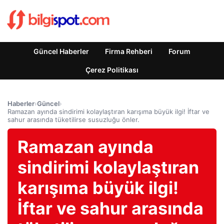
Güncel Haberler
Firma Rehberi
Forum
Çerez Politikası
Haberler
›
Güncel
›
Ramazan ayında sindirimi kolaylaştıran karışıma büyük ilgi! İftar ve
sahur arasında tüketilirse susuzluğu önler.
Ramazan ayında
sindirimi kolaylaştıran
karışıma büyük ilgi!
İftar ve sahur arasında