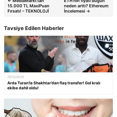
← MediaMarkt'tan
ETH'nin fiyatı bugün
15.000 TL MaxiPuan
neden arttı? Ethereum
Fırsatı! – TEKNOLOJİ
İncelemesi →
Tavsiye Edilen Haberler
15/12/2025
Arda Turan’la Shakhtar’dan flaş transfer! Gol kralı
ekibe dahil oldu!