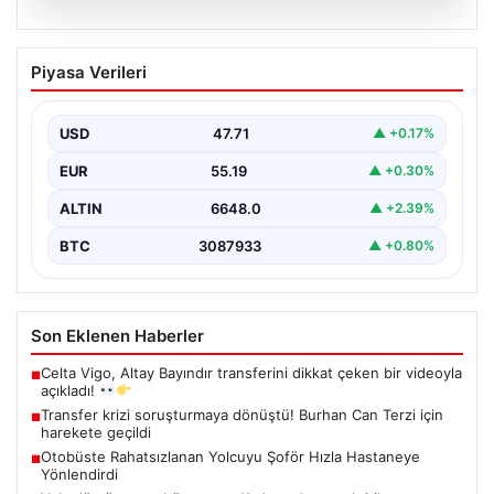
06.08.2026
Transfer krizi soruşturmaya dönüştü!
Piyasa Verileri
Burhan Can Terzi için harekete geçildi
USD
47.71
▲ +0.17%
EUR
55.19
▲ +0.30%
ALTIN
6648.0
▲ +2.39%
BTC
3087933
▲ +0.80%
Son Eklenen Haberler
Celta Vigo, Altay Bayındır transferini dikkat çeken bir videoyla
■
açıkladı!
Transfer krizi soruşturmaya dönüştü! Burhan Can Terzi için
■
harekete geçildi
Otobüste Rahatsızlanan Yolcuyu Şoför Hızla Hastaneye
■
Yönlendirdi