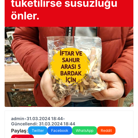
tüketilirse susuzluğu
önler.
admin
•
31.03.2024 18:44
•
Güncellendi: 31.03.2024 18:44
Paylaş:
Twitter
Facebook
WhatsApp
Reddit