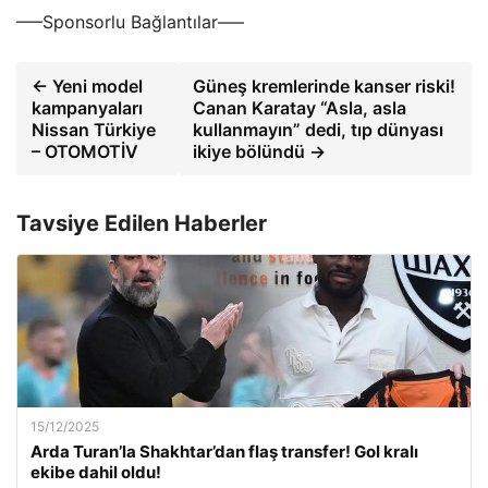
—–Sponsorlu Bağlantılar—–
← Yeni model
Güneş kremlerinde kanser riski!
kampanyaları
Canan Karatay “Asla, asla
Nissan Türkiye
kullanmayın” dedi, tıp dünyası
– OTOMOTİV
ikiye bölündü →
Tavsiye Edilen Haberler
15/12/2025
Arda Turan’la Shakhtar’dan flaş transfer! Gol kralı
ekibe dahil oldu!