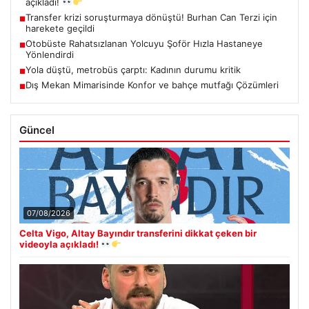
açıkladı!
Transfer krizi soruşturmaya dönüştü! Burhan Can Terzi için
■
harekete geçildi
Otobüste Rahatsızlanan Yolcuyu Şoför Hızla Hastaneye
■
Yönlendirdi
Yola düştü, metrobüs çarptı: Kadının durumu kritik
■
Dış Mekan Mimarisinde Konfor ve bahçe mutfağı Çözümleri
■
Güncel
07/08/2026
Celta Vigo, Altay Bayındır transferini dikkat çeken bir
videoyla açıkladı!