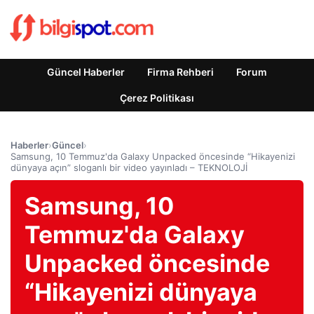
Güncel Haberler
Firma Rehberi
Forum
Çerez Politikası
Haberler
›
Güncel
›
Samsung, 10 Temmuz'da Galaxy Unpacked öncesinde “Hikayenizi
dünyaya açın” sloganlı bir video yayınladı – TEKNOLOJİ
Samsung, 10
Temmuz'da Galaxy
Unpacked öncesinde
“Hikayenizi dünyaya