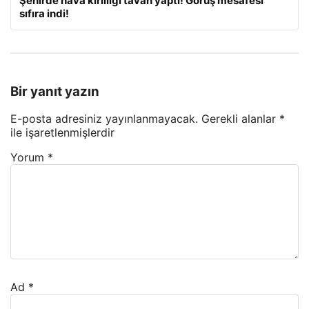
Şehirde hava kirliliği tavan yaptı! Görüş mesafesi
sıfıra indi!
Bir yanıt yazın
E-posta adresiniz yayınlanmayacak.
Gerekli alanlar
*
ile işaretlenmişlerdir
Yorum
*
Ad
*