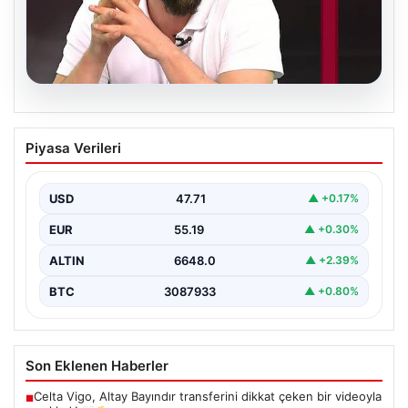
06.08.2026
Transfer krizi soruşturmaya dönüştü!
Piyasa Verileri
Burhan Can Terzi için harekete geçildi
USD
47.71
▲ +0.17%
EUR
55.19
▲ +0.30%
ALTIN
6648.0
▲ +2.39%
BTC
3087933
▲ +0.80%
Son Eklenen Haberler
Celta Vigo, Altay Bayındır transferini dikkat çeken bir videoyla
■