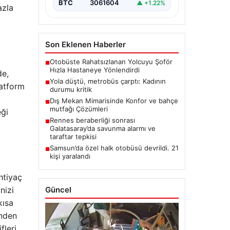
BTC
3061604
▲ +1.22%
azla
Son Eklenen Haberler
Otobüste Rahatsızlanan Yolcuyu Şoför
■
Hızla Hastaneye Yönlendirdi
de,
Yola düştü, metrobüs çarptı: Kadının
■
latform
durumu kritik
Dış Mekan Mimarisinde Konfor ve bahçe
■
mutfağı Çözümleri
eği
Rennes beraberliği sonrası
■
Galatasaray’da savunma alarmı ve
taraftar tepkisi
Samsun’da özel halk otobüsü devrildi. 21
■
kişi yaralandı
ihtiyaç
nizi
Güncel
kısa
inden
fleri