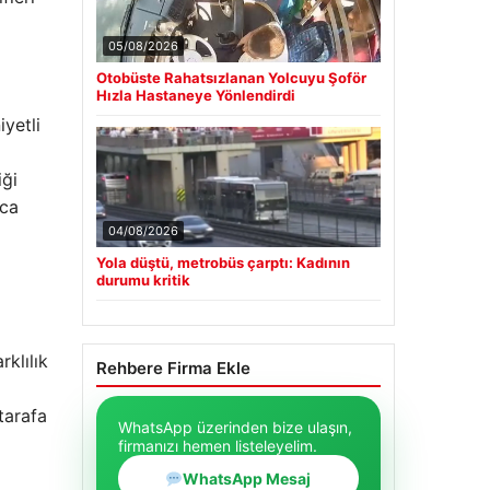
05/08/2026
Otobüste Rahatsızlanan Yolcuyu Şoför
Hızla Hastaneye Yönlendirdi
iyetli
iği
nca
04/08/2026
Yola düştü, metrobüs çarptı: Kadının
durumu kritik
klılık
Rehbere Firma Ekle
tarafa
WhatsApp üzerinden bize ulaşın,
firmanızı hemen listeleyelim.
WhatsApp Mesaj