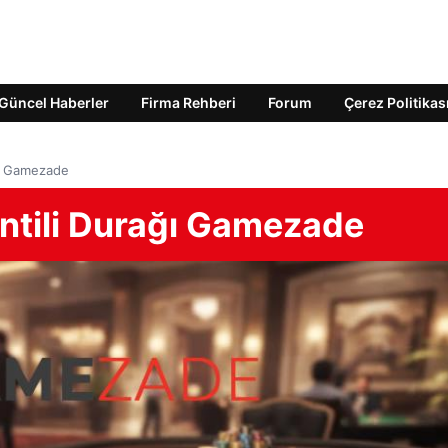
Güncel Haberler
Firma Rehberi
Forum
Çerez Politikas
ğı Gamezade
ntili Durağı Gamezade