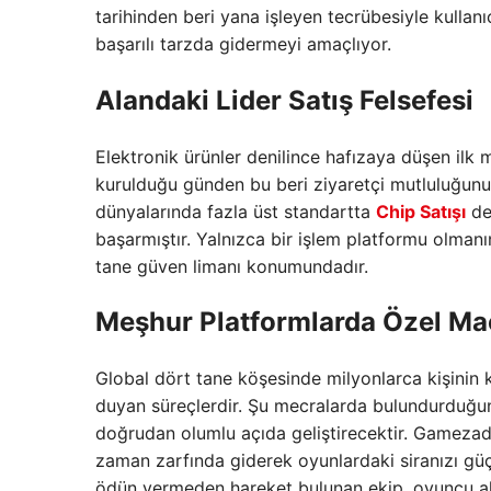
tarihinden beri yana işleyen tecrübesiyle kullanı
başarılı tarzda gidermeyi amaçlıyor.
Alandaki Lider Satış Felsefesi
Elektronik ürünler denilince hafızaya düşen ilk 
kurulduğu günden bu beri ziyaretçi mutluluğunu
dünyalarında fazla üst standartta
Chip Satışı
des
başarmıştır. Yalnızca bir işlem platformu olman
tane güven limanı konumundadır.
Meşhur Platformlarda Özel Ma
Global dört tane köşesinde milyonlarca kişinin 
duyan süreçlerdir. Şu mecralarda bulundurduğu
doğrudan olumlu açıda geliştirecektir. Gameza
zaman zarfında giderek oyunlardaki siranızı gü
ödün vermeden hareket bulunan ekip, oyuncu alan