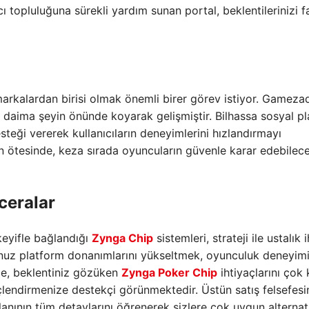
cı topluluğuna sürekli yardım sunan portal, beklentilerinizi f
markalardan birisi olmak önemli birer görev istiyor. Gameza
 daima şeyin önünde koyarak gelişmiştir. Bilhassa sosyal p
teği vererek kullanıcıların deneyimlerini hızlandırmayı
ın ötesinde, keza sırada oyuncuların güvenle karar edebilec
ceralar
keyifle bağlandığı
Zynga Chip
sistemleri, strateji ile ustalık 
nuz platform donanımlarını yükseltmek, oyunculuk deneyimi
de, beklentiniz gözüken
Zynga Poker Chip
ihtiyaçlarını çok 
çlendirmenize destekçi görünmektedir. Üstün satış felsefes
ının tüm detaylarını öğrenerek sizlere çok uygun alternati