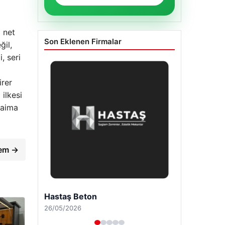
 net
Son Eklenen Firmalar
ğil,
, seri
irer
 ilkesi
daima
nem →
Enes Kaplan Avukatlık Bürosu
28/04/2026