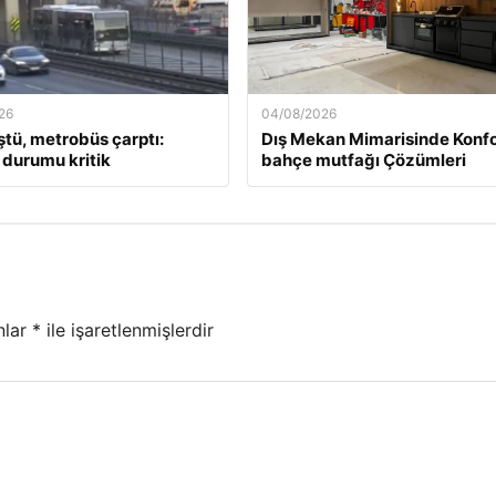
26
04/08/2026
ştü, metrobüs çarptı:
Dış Mekan Mimarisinde Konfo
 durumu kritik
bahçe mutfağı Çözümleri
nlar
*
ile işaretlenmişlerdir