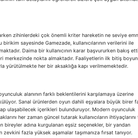
arken zihinlerdeki çok önemli kriter hareketin ne seviye emn
irikim sayesinde Gamezade, kullanıcılarının verilerini ile
maktadır. Daima bir kullanıcının karar başvururken bakış ett
eri merkezinde nokta almaktadır. Faaliyetlerin ilk bitiş boyu
yla yürütülmekte her bir aksaklığa kapı verilmemektedir.
yunculuk alanının farklı beklentilerini karşılamaya üzerine
lüyor. Sanal ürünlerden oyun dahili eşyalara büyük birer far
ap ulaşabilecek içerikleri bulunduruyor. Modern oyunculuk
larını her zaman güncel tutarak kullanıcıların ihtiyaçlarını 
n bireyler adına kurgulanan eşsiz seçenekler, bir yandan
evkini fazla yüksek aşamalar taşımanıza fırsat tanıyor.