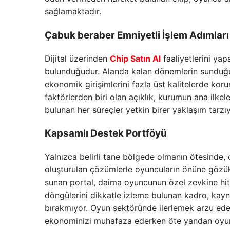
sağlamaktadır.
Çabuk beraber Emniyetli İşlem Adımları
Dijital üzerinden
Chip Satın Al
faaliyetlerini yap
bulunduğudur. Alanda kalan dönemlerin sunduğu b
ekonomik girişimlerini fazla üst kalitelerde koru
faktörlerden biri olan açıklık, kurumun ana ilkel
bulunan her süreçler yetkin birer yaklaşım tarzı
Kapsamlı Destek Portföyü
Yalnızca belirli tane bölgede olmanın ötesinde, o
oluşturulan çözümlerle oyuncuların önüne gözükü
sunan portal, daima oyuncunun özel zevkine hit
döngülerini dikkatle izleme bulunan kadro, kaynak
bırakmıyor. Oyun sektöründe ilerlemek arzu ede
ekonominizi muhafaza ederken öte yandan oyun z