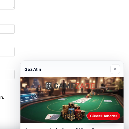
×
Göz Atın
n.
Güncel Haberler