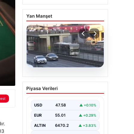
Yan Manşet
04.08.2026
Yola düştü, metrobüs
Piyasa Verileri
çarptı: Kadının durumu
kritik
rest
USD
47.58
▲ +0.10%
EUR
55.01
▲ +0.29%
ır.
ALTIN
6470.2
▲ +3.83%
03