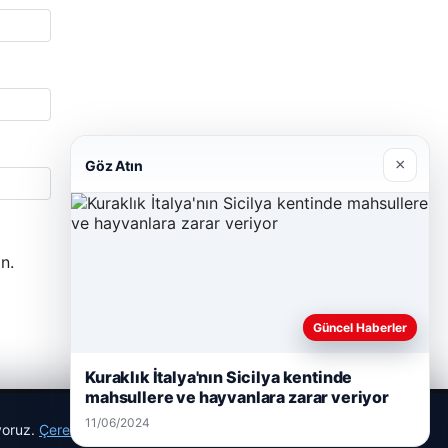
×
Göz Atın
n.
Güncel Haberler
Kuraklık İtalya'nın Sicilya kentinde
mahsullere ve hayvanlara zarar veriyor
11/06/2024
ıyoruz.
Çerez Politikamız
Reddet
Kabul Et