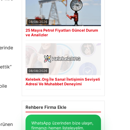
08/08/2026
25 Mayıs Petrol Fiyatları Güncel Durum
ve Analizler
erinde
ettik”
08/08/2026
Kelebek.Org İle Sanal İletişimin Seviyeli
Adresi Ve Muhabbet Deneyimi
bile
a
Rehbere Firma Ekle
WhatsApp üzerinden bize ulaşın,
örünen
firmanızı hemen listeleyelim.