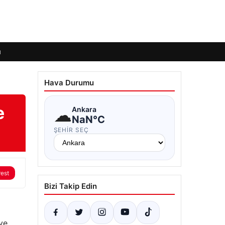
ı
Hava Durumu
e
☁
Ankara
NaN°C
ŞEHIR SEÇ
rest
Bizi Takip Edin
 ve