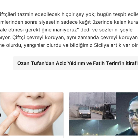
ftçileri tazmin edebilecek hiçbir şey yok; bugün tespit edil
imlerinden sonra siyasetin sadece kağıt üzerinde kalan kural
ale etmesi gerektiğine inanıyoruz” dedi ve sözlerini şöyle
mıyor. Çiftçi çevreyi koruyan, aynı zamanda çevreyi koruyan
e olurdu, yangınlar olurdu ve bildiğimiz Sicilya artık var ol
Ozan Tufan'dan Aziz Yıldırım ve Fatih Terim'in itiraf