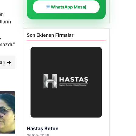
WhatsApp Mesaj
en
ların
Son Eklenen Firmalar
,
mazdı.”
ları →
Enes Kaplan Avukatlık Bürosu
28/04/2026