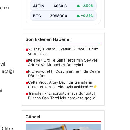
kritik bir hassasiyet taşımaktadır.
ALTIN
6660.6
▲ +2.59%
 iki
Halen çeşitli…
BTC
3098000
▲ +0.29%
Son Eklenen Haberler
25 Mayıs Petrol Fiyatları Güncel Durum
■
ve Analizler
Kelebek.Org İle Sanal İletişimin Seviyeli
■
yıl
Adresi Ve Muhabbet Deneyimi
 açtığı
Profesyonel IT Çözümleri hem de Çevre
■
Dönüşüm
Celta Vigo, Altay Bayındır transferini
■
dikkat çeken bir videoyla açıkladı!
am
Transfer krizi soruşturmaya dönüştü!
■
Burhan Can Terzi için harekete geçildi
Güncel
0 litre