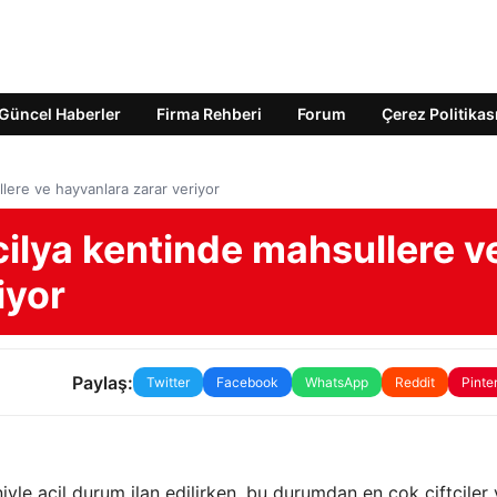
Güncel Haberler
Firma Rehberi
Forum
Çerez Politikas
llere ve hayvanlara zarar veriyor
icilya kentinde mahsullere v
iyor
Paylaş:
Twitter
Facebook
WhatsApp
Reddit
Pinte
iyle acil durum ilan edilirken, bu durumdan en çok çiftçiler