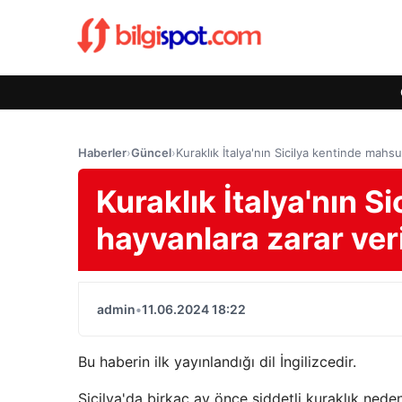
Haberler
›
Güncel
›
Kuraklık İtalya'nın Sicilya kentinde mahsu
Kuraklık İtalya'nın S
hayvanlara zarar ver
admin
•
11.06.2024 18:22
Bu haberin ilk yayınlandığı dil İngilizcedir.
Sicilya'da birkaç ay önce şiddetli kuraklık neden