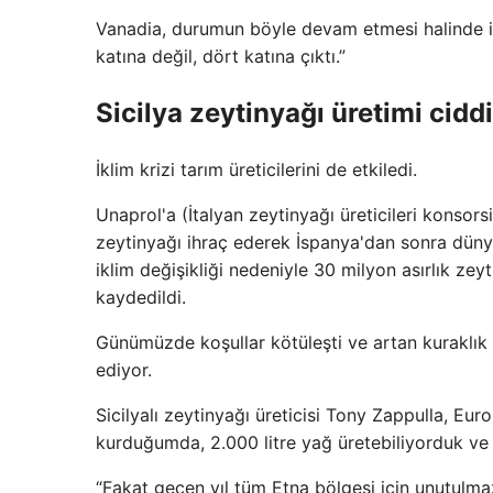
Vanadia, durumun böyle devam etmesi halinde iş
katına değil, dört katına çıktı.”
Sicilya zeytinyağı üretimi ciddi
İklim krizi tarım üreticilerini de etkiledi.
Unaprol'a (İtalyan zeytinyağı üreticileri konsor
zeytinyağı ihraç ederek İspanya'dan sonra dünyan
iklim değişikliği nedeniyle 30 milyon asırlık zeyt
kaydedildi.
Günümüzde koşullar kötüleşti ve artan kuraklı
ediyor.
Sicilyalı zeytinyağı üreticisi Tony Zappulla, Euro
kurduğumda, 2.000 litre yağ üretebiliyorduk ve t
“Fakat geçen yıl tüm Etna bölgesi için unutulmaz b