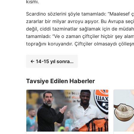
kısmı.
Scardino sözlerini şöyle tamamladı: “Maalesef çi
zararlar bir milyar avroyu aşıyor. Bu Avrupa seç
değil, ciddi tazminatlar sağlamak için de müdah
tamamladı: “Ve o zaman çiftçiler hiçbir şey ala
toprağını koruyandır. Çiftçiler olmasaydı çölleşm
← 14-15 yıl sonra…
Tavsiye Edilen Haberler