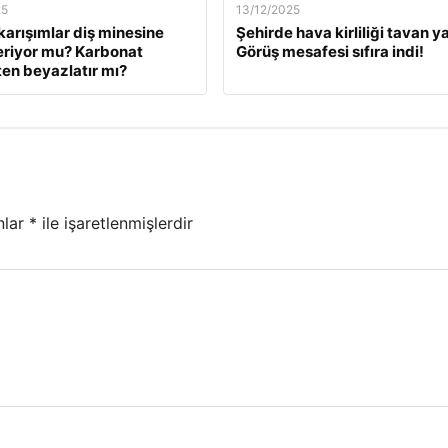
25
13/12/2025
karışımlar diş minesine
Şehirde hava kirliliği tavan ya
eriyor mu? Karbonat
Görüş mesafesi sıfıra indi!
en beyazlatır mı?
nlar
*
ile işaretlenmişlerdir