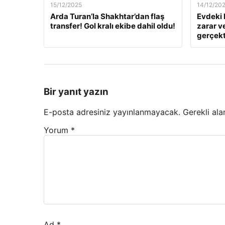
15/12/2025
14/12/20
Arda Turan’la Shakhtar’dan flaş
Evdeki 
transfer! Gol kralı ekibe dahil oldu!
zarar v
gerçekt
Bir yanıt yazın
E-posta adresiniz yayınlanmayacak.
Gerekli ala
Yorum
*
Ad
*