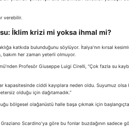
 verebilir.
su: İklim krizi mi yoksa ihmal mi?
klığa katkıda bulunduğunu söylüyor. İtalya'nın kırsal kesiml
a, bakım her zaman yeterli olmuyor.
ü'nden Profesör Giuseppe Luigi Cirelli, “Çok fazla su kayb
r kapasitesinde ciddi kayıplara neden oldu. Suyumuz olsa 
etersiz olduğu için dağıtamadık.”
duğu bölgesel olağanüstü halle başa çıkmak için başlangıçt
nı Graziano Scardino'ya göre bu fonlar buzdağının sadece g