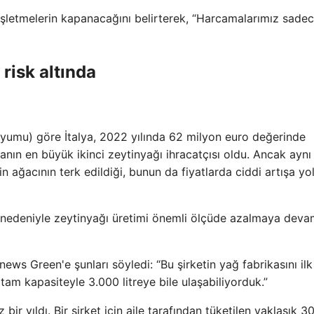
letmelerin kapanacağını belirterek, “Harcamalarımız sadece
 risk altında
siyumu) ​​göre İtalya, 2022 yılında 62 milyon euro değerinde
ın en büyük ikinci zeytinyağı ihracatçısı oldu. Ancak aynı 
in ağacının terk edildiği, bunun da fiyatlarda ciddi artışa yol
k nedeniyle zeytinyağı üretimi önemli ölçüde azalmaya dev
news Green'e şunları söyledi: “Bu şirketin yağ fabrikasını ilk
am kapasiteyle 3.000 litreye bile ulaşabiliyorduk.”
ir yıldı. Bir şirket için aile tarafından tüketilen yaklaşık 30