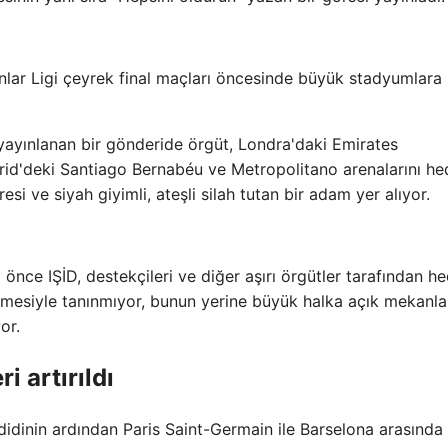
lar Ligi çeyrek final maçları öncesinde büyük stadyumlara s
 yayınlanan bir gönderide örgüt, Londra'daki Emirates
drid'deki Santiago Bernabéu ve Metropolitano arenalarını he
esi ve siyah giyimli, ateşli silah tutan bir adam yer alıyor.
önce IŞİD, destekçileri ve diğer aşırı örgütler tarafından h
etmesiyle tanınmıyor, bunun yerine büyük halka açık mekanla
or.
 artırıldı
didinin ardından Paris Saint-Germain ile Barselona arasında