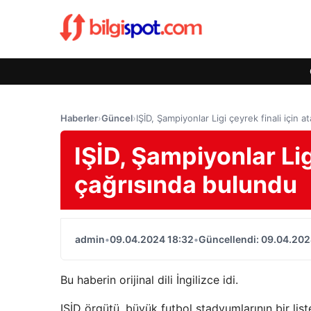
Haberler
›
Güncel
›
IŞİD, Şampiyonlar Ligi çeyrek finali için 
IŞİD, Şampiyonlar Lig
çağrısında bulundu
admin
•
09.04.2024 18:32
•
Güncellendi: 09.04.202
Bu haberin orijinal dili İngilizce idi.
IŞİD örgütü, büyük futbol stadyumlarının bir list