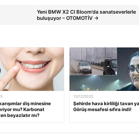
Yeni BMW X2 CI Bloom'da sanatseverlerle
buluşuyor – OTOMOTİV →
25
13/12/2025
karışımlar diş minesine
Şehirde hava kirliliği tavan ya
eriyor mu? Karbonat
Görüş mesafesi sıfıra indi!
en beyazlatır mı?