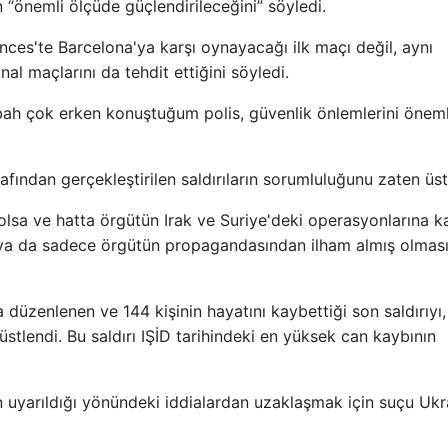
“önemli ölçüde güçlendirileceğini” söyledi.
ces'te Barcelona'ya karşı oynayacağı ilk maçı değil, aynı
 maçlarını da tehdit ettiğini söyledi.
ah çok erken konuştuğum polis, güvenlik önlemlerini öneml
afından gerçekleştirilen saldırıların sorumluluğunu zaten üst
 olsa ve hatta örgütün Irak ve Suriye'deki operasyonlarına ka
 ya da sadece örgütün propagandasından ilham almış olmas
üzenlenen ve 144 kişinin hayatını kaybettiği son saldırıyı,
tlendi. Bu saldırı IŞİD tarihindeki en yüksek can kaybının
uyarıldığı yönündeki iddialardan uzaklaşmak için suçu Ukr