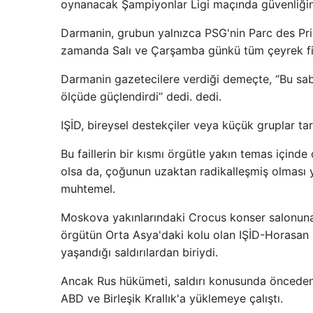
oynanacak Şampiyonlar Ligi maçında güvenliğin 
Darmanin, grubun yalnızca PSG'nin Parc des Prin
zamanda Salı ve Çarşamba günkü tüm çeyrek final
Darmanin gazetecilere verdiği demeçte, “Bu sab
ölçüde güçlendirdi” dedi. dedi.
IŞİD, bireysel destekçiler veya küçük gruplar tar
Bu faillerin bir kısmı örgütle yakın temas içinde
olsa da, çoğunun uzaktan radikalleşmiş olması
muhtemel.
Moskova yakınlarındaki Crocus konser salonuna d
örgütün Orta Asya'daki kolu olan IŞİD-Horasan üs
yaşandığı saldırılardan biriydi.
Ancak Rus hükümeti, saldırı konusunda önceden 
ABD ve Birleşik Krallık'a yüklemeye çalıştı.