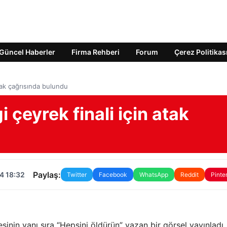
Güncel Haberler
Firma Rehberi
Forum
Çerez Politikas
atak çağrısında bulundu
i çeyrek finali için atak
Paylaş:
4 18:32
Twitter
Facebook
WhatsApp
Reddit
Pinte
esinin yanı sıra “Hepsini öldürün” yazan bir görsel yayınladı.