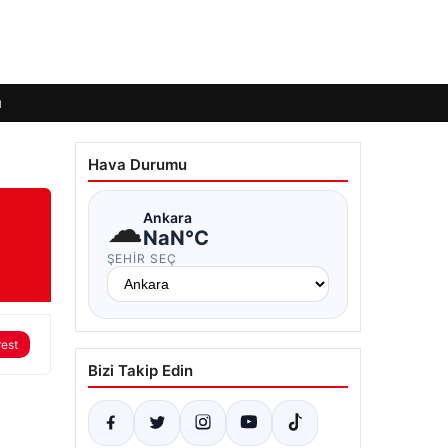
ı
Hava Durumu
☁
Ankara
NaN°C
ŞEHIR SEÇ
rest
Bizi Takip Edin