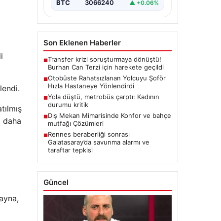
BTC
3066240
▲ +0.06%
Son Eklenen Haberler
i
Transfer krizi soruşturmaya dönüştü!
■
Burhan Can Terzi için harekete geçildi
Otobüste Rahatsızlanan Yolcuyu Şoför
■
Hızla Hastaneye Yönlendirdi
lendi.
Yola düştü, metrobüs çarptı: Kadının
■
durumu kritik
tılmış
Dış Mekan Mimarisinde Konfor ve bahçe
■
ı daha
mutfağı Çözümleri
Rennes beraberliği sonrası
■
Galatasaray’da savunma alarmı ve
taraftar tepkisi
Güncel
ayna,