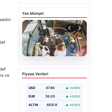
Yan Manşet
aldırı
def
05.08.2026
edef
Otobüste Rahatsızlanan
Piyasa Verileri
ra ve
Yolcuyu Şoför Hızla
Hastaneye Yönlendirdi
USD
47.60
▲ +0.06%
Trabzon’un yoğun ulaşım
ağlarından biri olan halka açık
EUR
55.03
▲ +0.03%
otobüslerinde yaşanan ilginç ve
dikkat çekici…
ALTIN
6531.9
▲ +0.55%