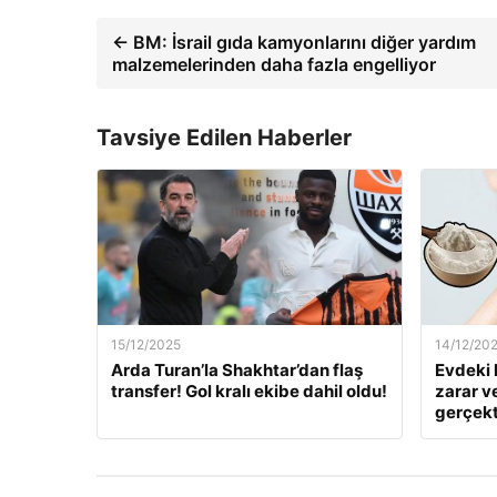
← BM: İsrail gıda kamyonlarını diğer yardım
malzemelerinden daha fazla engelliyor
Tavsiye Edilen Haberler
15/12/2025
14/12/20
Arda Turan’la Shakhtar’dan flaş
Evdeki 
transfer! Gol kralı ekibe dahil oldu!
zarar v
gerçekt