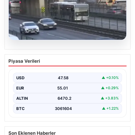
04.08.2026
Yola düştü, metrobüs çarptı: Kadının
Piyasa Verileri
durumu kritik
USD
47.58
▲ +0.10%
EUR
55.01
▲ +0.29%
ALTIN
6470.2
▲ +3.83%
BTC
3061604
▲ +1.22%
Son Eklenen Haberler