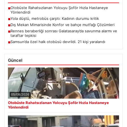
Otobüste Rahatsızlanan Yolcuyu Şoför Hızla Hastaneye
■
Yönlendirdi
Yola düştü, metrobüs çarptı: Kadının durumu kritik
■
Dış Mekan Mimarisinde Konfor ve bahçe mutfağı Çözümleri
■
Rennes beraberliği sonrası Galatasaray’da savunma alarmı ve
■
taraftar tepkisi
Samsun’da özel halk otobüsü devrildi. 21 kişi yaralandı
■
Güncel
05/08/2026
Otobüste Rahatsızlanan Yolcuyu Şoför Hızla Hastaneye
Yönlendirdi