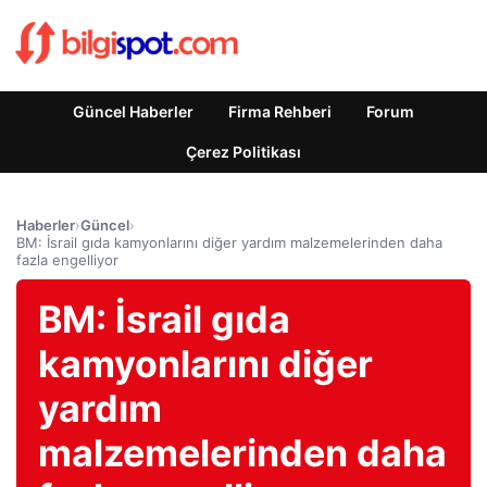
Güncel Haberler
Firma Rehberi
Forum
Çerez Politikası
Haberler
›
Güncel
›
BM: İsrail gıda kamyonlarını diğer yardım malzemelerinden daha
fazla engelliyor
BM: İsrail gıda
kamyonlarını diğer
yardım
malzemelerinden daha