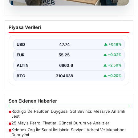
08.08.2026
Profesyonel IT Çözümleri hem de
Piyasa Verileri
Çevre Dönüşüm
Hızla ilerleyen teknoloji doğrultusunda şirketler cihaz
sistemlerini sürekli zamanda değiştirmektedir. Yapılan
USD
47.74
▲ +0.18%
güncelleme süreçlerinde boşta…
EUR
55.25
▲ +0.32%
ALTIN
6660.6
▲ +2.59%
BTC
3104638
▲ +0.20%
Son Eklenen Haberler
Rodrigo De Paul’den Duygusal Gol Sevinci: Messi’ye Anlamlı
■
Jest
25 Mayıs Petrol Fiyatları Güncel Durum ve Analizler
■
Kelebek.Org İle Sanal İletişimin Seviyeli Adresi Ve Muhabbet
■
Deneyimi