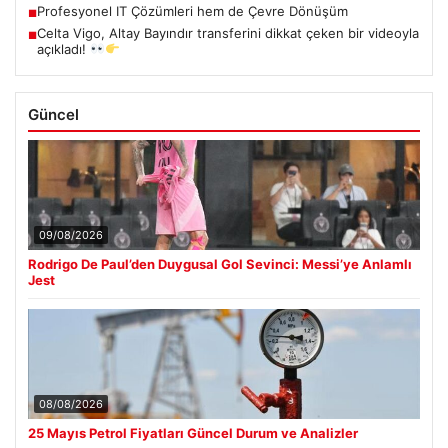
Profesyonel IT Çözümleri hem de Çevre Dönüşüm
■
Celta Vigo, Altay Bayındır transferini dikkat çeken bir videoyla
■
açıkladı!
Güncel
09/08/2026
Rodrigo De Paul’den Duygusal Gol Sevinci: Messi’ye Anlamlı
Jest
08/08/2026
25 Mayıs Petrol Fiyatları Güncel Durum ve Analizler