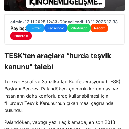
admin
•
13.11.2025 12:33
•
Güncellendi: 13.11.2025 12:33
Paylaş:
Twitter
Facebook
WhatsApp
Reddit
Pinterest
TESK'ten araçlara “hurda teşvik
kanunu” talebi
Türkiye Esnaf ve Sanatkarları Konfederasyonu (TESK)
Başkanı Bendevi Palandöken, çevrenin korunması ve
insanların daha konforlu araç kullanabilmesi için
“Hurdayı Teşvik Kanunu”nun çıkarılması çağrısında
bulundu.
Palandöken, yaptığı yazılı açıklamada, en son 2018