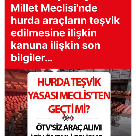
Millet Meclisi'nde
hurda araçların teşvik
edilmesine ilişkin
kanuna ilişkin son
bilgiler…