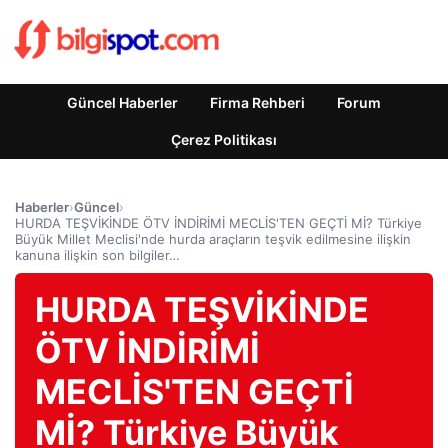
Güncel Haberler
Firma Rehberi
Forum
Çerez Politikası
Haberler
›
Güncel
›
HURDA TEŞVİKİNDE ÖTV İNDİRİMİ MECLİS'TEN GEÇTİ Mİ? Türkiye
Büyük Millet Meclisi'nde hurda araçların teşvik edilmesine ilişkin
kanuna ilişkin son bilgiler…
HURDA TEŞVİKİNDE
ÖTV İNDİRİMİ
MECLİS'TEN GEÇTİ
Mİ? Türkiye Büyük