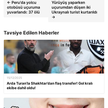
← Peru'da yolcu
Yürüyüş yaparken
otobüsü uçuruma
uçurumdan düşen iki
yuvarlandı: 37 ölü
Ukraynalı turist kurtarıldı
→
Tavsiye Edilen Haberler
15/12/2025
Arda Turan’la Shakhtar’dan flaş transfer! Gol kralı
ekibe dahil oldu!