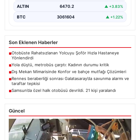
ALTIN
6470.2
▲ +3.83%
BTC
3061604
▲ +1.22%
Son Eklenen Haberler
Otobüste Rahatsızlanan Yolcuyu Şoför Hızla Hastaneye
■
Yönlendirdi
Yola düştü, metrobüs çarptı: Kadının durumu kritik
■
Dış Mekan Mimarisinde Konfor ve bahçe mutfağı Çözümleri
■
Rennes beraberliği sonrası Galatasaray’da savunma alarmı ve
■
taraftar tepkisi
Samsun’da özel halk otobüsü devrildi. 21 kişi yaralandı
■
Güncel