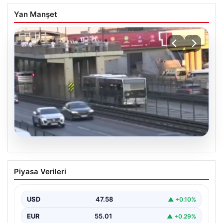
Yan Manşet
04.08.2026
Yola düştü, metrobüs çarptı: Kadının
Piyasa Verileri
durumu kritik
USD
47.58
▲ +0.10%
EUR
55.01
▲ +0.29%