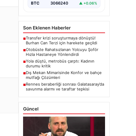
BTC
3066240
▲ +0.06%
Son Eklenen Haberler
Transfer krizi soruşturmaya dönüştü!
■
Burhan Can Terzi için harekete geçildi
Otobüste Rahatsızlanan Yolcuyu Şoför
■
Hızla Hastaneye Yönlendirdi
Yola düştü, metrobüs çarptı: Kadının
■
durumu kritik
Dış Mekan Mimarisinde Konfor ve bahçe
■
mutfağı Çözümleri
Rennes beraberliği sonrası Galatasaray’da
■
savunma alarmı ve taraftar tepkisi
Güncel