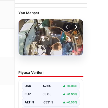
Yan Manşet
05.08.2026
Otobüste Rahatsızlanan
Piyasa Verileri
Yolcuyu Şoför Hızla
Hastaneye Yönlendirdi
USD
47.60
▲ +0.06%
Trabzon'un yoğun ulaşım ağlarından
biri olan halka açık otobüslerinde
EUR
55.03
▲ +0.03%
yaşanan ilginç ve dikkat çekici…
ALTIN
6531.9
▲ +0.55%