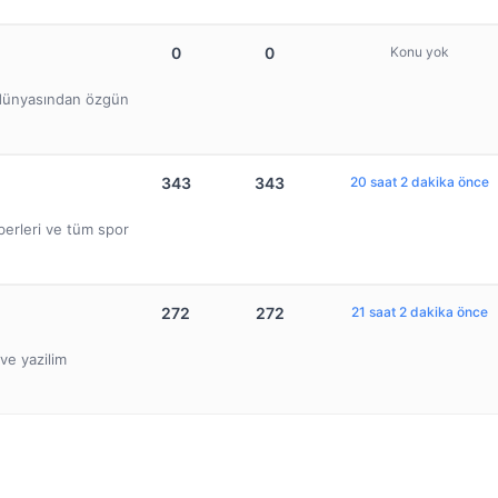
0
0
Konu yok
b dünyasından özgün
343
343
20 saat 2 dakika önce
berleri ve tüm spor
272
272
21 saat 2 dakika önce
ve yazilim