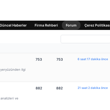
Güncel Haberler
Firma Rehberi
Forum
Çerez Politikas
753
753
6 saat 17 dakika önce
e yeryüzünden ilgi
882
882
21 saat 2 dakika önce
nalizleri ve