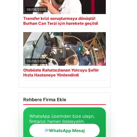
06/08/2026
Transfer krizi soruşturmaya dönüştü!
Burhan Can Terzi için harekete geçildi
05/08/2026
Otobüste Rahatsızlanan Yolcuyu Şoför
Hızla Hastaneye Yönlendirdi
Rehbere Firma Ekle
WhatsApp üzerinden bize ulaşın,
firmanızı hemen listeleyelim.
WhatsApp Mesaj