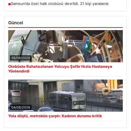
Samsun’da özel halk otobüsü devrildi. 21 kişi yaralandı
■
Güncel
05/08/2026
Otobüste Rahatsızlanan Yolcuyu Şoför Hızla Hastaneye
Yönlendirdi
04/08/2026
Yola düştü, metrobüs çarptı: Kadının durumu kritik