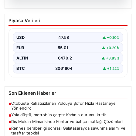
04.08.2026
Yola düştü, metrobüs çarptı: Kadının
Piyasa Verileri
durumu kritik
USD
47.58
▲ +0.10%
EUR
55.01
▲ +0.29%
ALTIN
6470.2
▲ +3.83%
BTC
3061604
▲ +1.22%
Son Eklenen Haberler
Otobüste Rahatsızlanan Yolcuyu Şoför Hızla Hastaneye
■
Yönlendirdi
Yola düştü, metrobüs çarptı: Kadının durumu kritik
■
Dış Mekan Mimarisinde Konfor ve bahçe mutfağı Çözümleri
■
Rennes beraberliği sonrası Galatasaray’da savunma alarmı ve
■
taraftar tepkisi