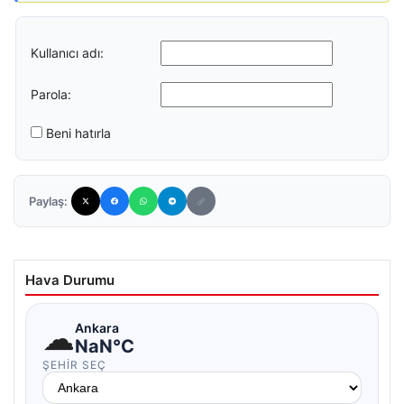
Kullanıcı adı:
Parola:
Beni hatırla
Paylaş:
Hava Durumu
☁
Ankara
NaN°C
ŞEHIR SEÇ