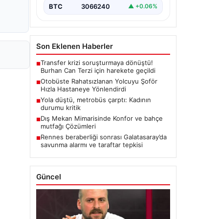
BTC
3066240
▲ +0.06%
Son Eklenen Haberler
Transfer krizi soruşturmaya dönüştü!
■
Burhan Can Terzi için harekete geçildi
Otobüste Rahatsızlanan Yolcuyu Şoför
■
Hızla Hastaneye Yönlendirdi
Yola düştü, metrobüs çarptı: Kadının
■
durumu kritik
Dış Mekan Mimarisinde Konfor ve bahçe
■
mutfağı Çözümleri
Rennes beraberliği sonrası Galatasaray’da
■
savunma alarmı ve taraftar tepkisi
Güncel