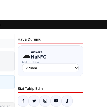
ı
Hava Durumu
☁
Ankara
NaN°C
ŞEHIR SEÇ
Bizi Takip Edin
#20130