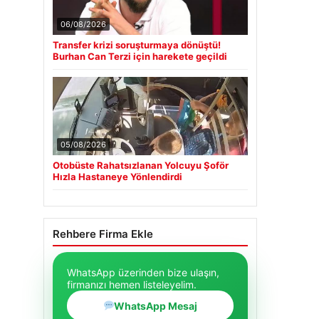
06/08/2026
Transfer krizi soruşturmaya dönüştü!
Burhan Can Terzi için harekete geçildi
05/08/2026
Otobüste Rahatsızlanan Yolcuyu Şoför
Hızla Hastaneye Yönlendirdi
Rehbere Firma Ekle
WhatsApp üzerinden bize ulaşın,
firmanızı hemen listeleyelim.
WhatsApp Mesaj