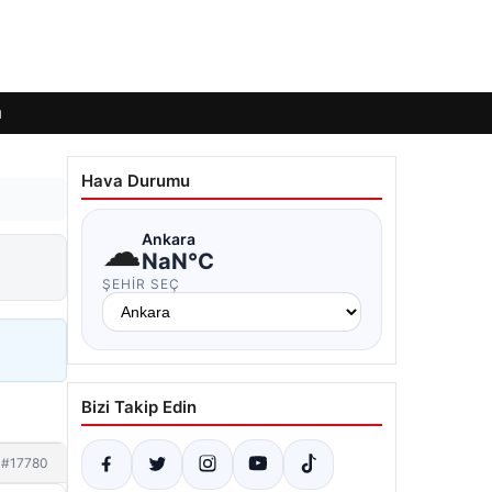
ı
Hava Durumu
☁
Ankara
NaN°C
ŞEHIR SEÇ
Bizi Takip Edin
#17780