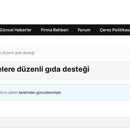
Güncel Haberler
Firma Rehberi
Forum
Çerez Politikas
e düzenli gıda desteği
elere düzenli gıda desteği
 önce
admin
tarafından güncellenmiştir.