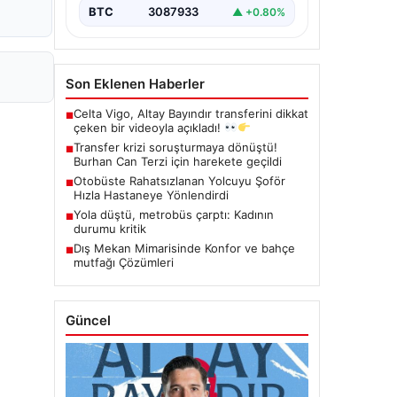
BTC
3087933
▲ +0.80%
Son Eklenen Haberler
Celta Vigo, Altay Bayındır transferini dikkat
■
çeken bir videoyla açıkladı!
Transfer krizi soruşturmaya dönüştü!
■
Burhan Can Terzi için harekete geçildi
Otobüste Rahatsızlanan Yolcuyu Şoför
■
Hızla Hastaneye Yönlendirdi
Yola düştü, metrobüs çarptı: Kadının
■
durumu kritik
Dış Mekan Mimarisinde Konfor ve bahçe
■
mutfağı Çözümleri
Güncel