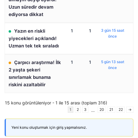
Uzun süredir devam
ediyorsa dikkat
Yazın en riskli
1
1
3 gün 15 saat
önce
yiyecekleri açıklandı!
Uzman tek tek sıraladı
Çarpıcı araştırma! İlk
1
1
5 gün 13 saat
önce
2 yaşta şekeri
sınırlamak bunama
riskini azaltabilir
15 konu görüntüleniyor - 1 ile 15 arası (toplam 316)
1
2
3
20
21
22
→
…
Yeni konu oluşturmak için giriş yapmalısınız.