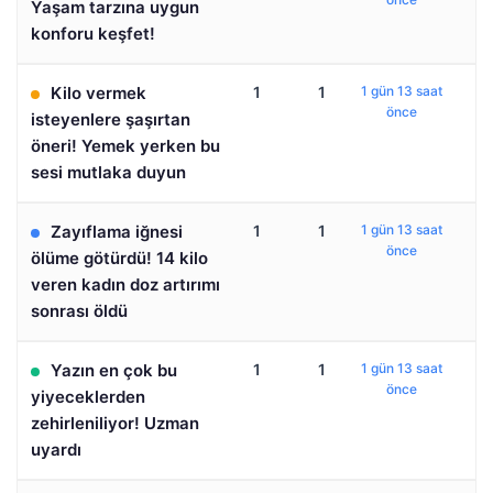
Yaşam tarzına uygun
konforu keşfet!
Kilo vermek
1
1
1 gün 13 saat
önce
isteyenlere şaşırtan
öneri! Yemek yerken bu
sesi mutlaka duyun
Zayıflama iğnesi
1
1
1 gün 13 saat
önce
ölüme götürdü! 14 kilo
veren kadın doz artırımı
sonrası öldü
Yazın en çok bu
1
1
1 gün 13 saat
önce
yiyeceklerden
zehirleniliyor! Uzman
uyardı