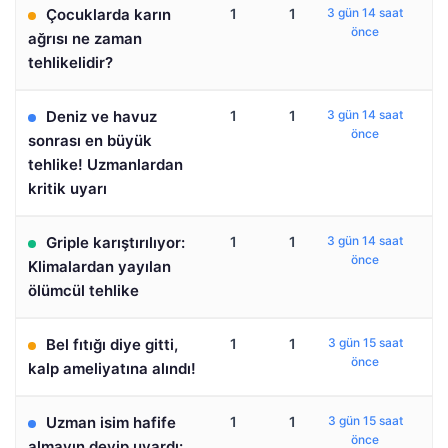
Çocuklarda karın
1
1
3 gün 14 saat
önce
ağrısı ne zaman
tehlikelidir?
Deniz ve havuz
1
1
3 gün 14 saat
önce
sonrası en büyük
tehlike! Uzmanlardan
kritik uyarı
Griple karıştırılıyor:
1
1
3 gün 14 saat
önce
Klimalardan yayılan
ölümcül tehlike
Bel fıtığı diye gitti,
1
1
3 gün 15 saat
önce
kalp ameliyatına alındı!
Uzman isim hafife
1
1
3 gün 15 saat
önce
almayın deyip uyardı: