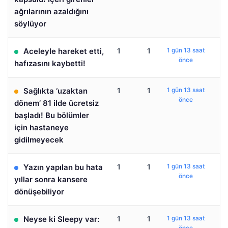
ağrılarının azaldığını
söylüyor
Aceleyle hareket etti,
1
1
1 gün 13 saat
önce
hafızasını kaybetti!
Sağlıkta ‘uzaktan
1
1
1 gün 13 saat
önce
dönem’ 81 ilde ücretsiz
başladı! Bu bölümler
için hastaneye
gidilmeyecek
Yazın yapılan bu hata
1
1
1 gün 13 saat
önce
yıllar sonra kansere
dönüşebiliyor
Neyse ki Sleepy var:
1
1
1 gün 13 saat
önce