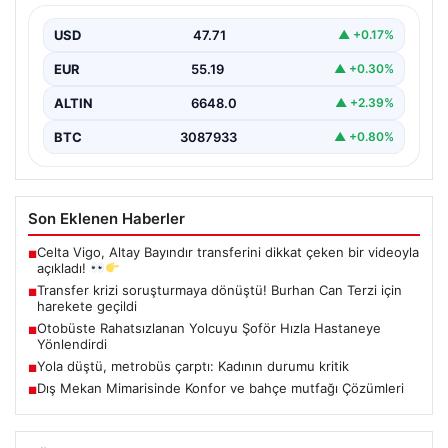
Trabzon'un yoğun ulaşım ağlarından biri olan halka açık
otobüslerinde yaşanan ilginç ve dikkat çekici…
USD
47.71
▲ +0.17%
EUR
55.19
▲ +0.30%
ALTIN
6648.0
▲ +2.39%
BTC
3087933
▲ +0.80%
Son Eklenen Haberler
Celta Vigo, Altay Bayındır transferini dikkat çeken bir videoyla
■
açıkladı!
Transfer krizi soruşturmaya dönüştü! Burhan Can Terzi için
■
harekete geçildi
Otobüste Rahatsızlanan Yolcuyu Şoför Hızla Hastaneye
■
Yönlendirdi
Yola düştü, metrobüs çarptı: Kadının durumu kritik
■
Dış Mekan Mimarisinde Konfor ve bahçe mutfağı Çözümleri
■