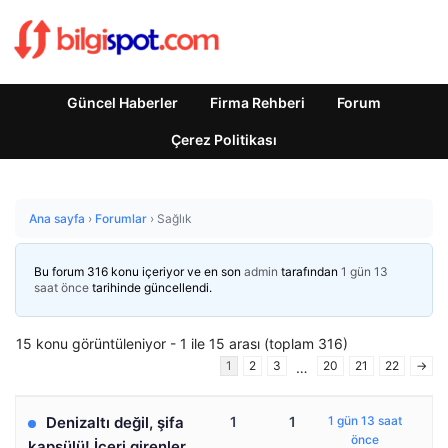
Güncel Haberler
Firma Rehberi
Forum
Çerez Politikası
Ana sayfa
›
Forumlar
›
Sağlık
Bu forum 316 konu içeriyor ve en son
admin
tarafından
1 gün 13
saat önce
tarihinde güncellendi.
15 konu görüntüleniyor - 1 ile 15 arası (toplam 316)
1
2
3
20
21
22
→
…
Denizaltı değil, şifa
1
1
1 gün 13 saat
önce
kapsülü! İçeri girenler