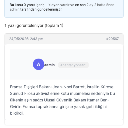
Bu konu 0 yanıt içerir, 1 izleyen vardır ve en son
2 ay 2 hafta önce
admin
tarafından güncellenmiştir.
1 yazı görüntüleniyor (toplam 1)
24/05/2026: 2:43 pm
#20567
A
admin
Anahtar yönetici
Fransa Dışişleri Bakanı Jean-Noel Barrot, İsrail’in Küresel
Sumud Filosu aktivistlerine kötü muamelesi nedeniyle bu
ülkenin aşırı sağcı Ulusal Güvenlik Bakanı Itamar Ben-
Gvir’in Fransa topraklarına girişine yasak getirildiğini
bildirdi.