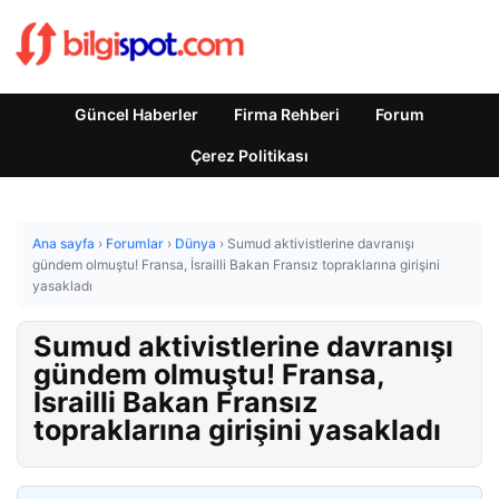
Güncel Haberler
Firma Rehberi
Forum
Çerez Politikası
Ana sayfa
›
Forumlar
›
Dünya
›
Sumud aktivistlerine davranışı
gündem olmuştu! Fransa, İsrailli Bakan Fransız topraklarına girişini
yasakladı
Sumud aktivistlerine davranışı
gündem olmuştu! Fransa,
İsrailli Bakan Fransız
topraklarına girişini yasakladı