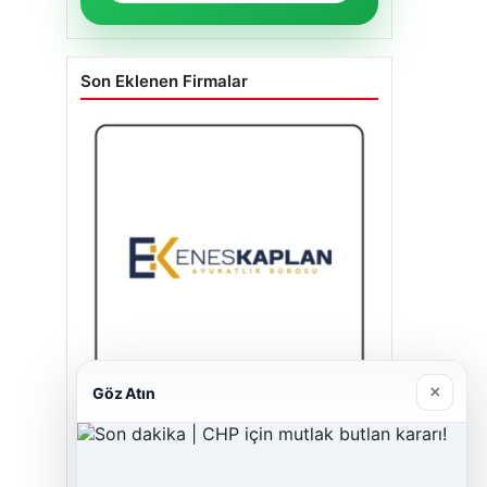
Son Eklenen Firmalar
×
Göz Atın
Enes Kaplan Avukatlık Bürosu
28/04/2026