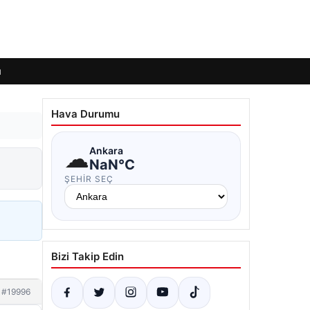
ı
Hava Durumu
☁
Ankara
NaN°C
ŞEHIR SEÇ
Bizi Takip Edin
#19996