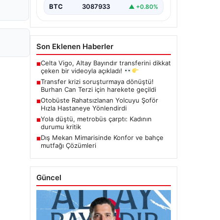
BTC
3087933
▲ +0.80%
Son Eklenen Haberler
Celta Vigo, Altay Bayındır transferini dikkat
■
çeken bir videoyla açıkladı!
Transfer krizi soruşturmaya dönüştü!
■
Burhan Can Terzi için harekete geçildi
Otobüste Rahatsızlanan Yolcuyu Şoför
■
Hızla Hastaneye Yönlendirdi
Yola düştü, metrobüs çarptı: Kadının
■
durumu kritik
Dış Mekan Mimarisinde Konfor ve bahçe
■
mutfağı Çözümleri
Güncel