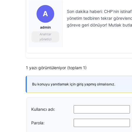
Son dakika haberi: CHP’nin istinafa
A
yönetim tedbiren tekrar görevlendi
göreve geri dönüyor! Mutlak butla
admin
Anahtar
yönetici
1 yazı görüntüleniyor (toplam 1)
Bu konuyu yanıtlamak için giriş yapmış olmalısınız.
Kullanıcı adı:
Parola: