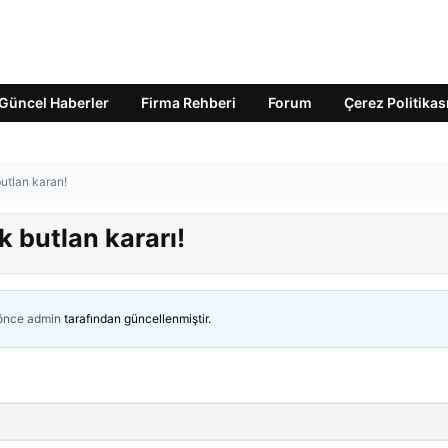
Güncel Haberler
Firma Rehberi
Forum
Çerez Politikas
utlan kararı!
k butlan kararı!
 önce
admin
tarafından güncellenmiştir.