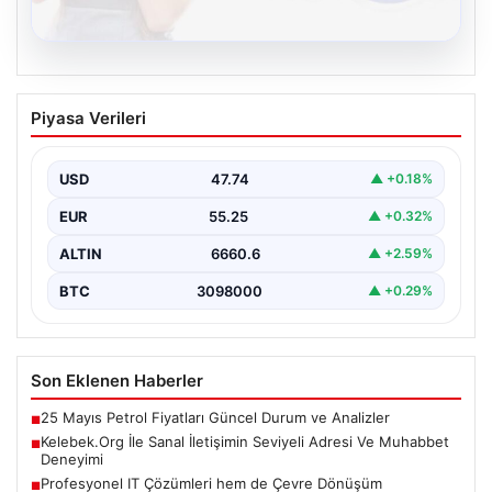
08.08.2026
Kelebek.Org İle Sanal İletişimin Seviyeli
Piyasa Verileri
Adresi Ve Muhabbet Deneyimi
Dijital çağında insanların güvenli bir tarzda iletişim
oluşturması kritik bir hassasiyet taşımaktadır. Halen
USD
47.74
▲ +0.18%
çeşitli…
EUR
55.25
▲ +0.32%
ALTIN
6660.6
▲ +2.59%
BTC
3098000
▲ +0.29%
Son Eklenen Haberler
25 Mayıs Petrol Fiyatları Güncel Durum ve Analizler
■
Kelebek.Org İle Sanal İletişimin Seviyeli Adresi Ve Muhabbet
■
Deneyimi
Profesyonel IT Çözümleri hem de Çevre Dönüşüm
■