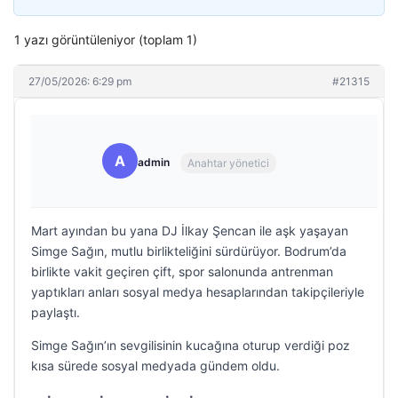
1 yazı görüntüleniyor (toplam 1)
27/05/2026: 6:29 pm
#21315
A
admin
Anahtar yönetici
Mart ayından bu yana DJ İlkay Şencan ile aşk yaşayan
Simge Sağın, mutlu birlikteliğini sürdürüyor. Bodrum’da
birlikte vakit geçiren çift, spor salonunda antrenman
yaptıkları anları sosyal medya hesaplarından takipçileriyle
paylaştı.
Simge Sağın’ın sevgilisinin kucağına oturup verdiği poz
kısa sürede sosyal medyada gündem oldu.