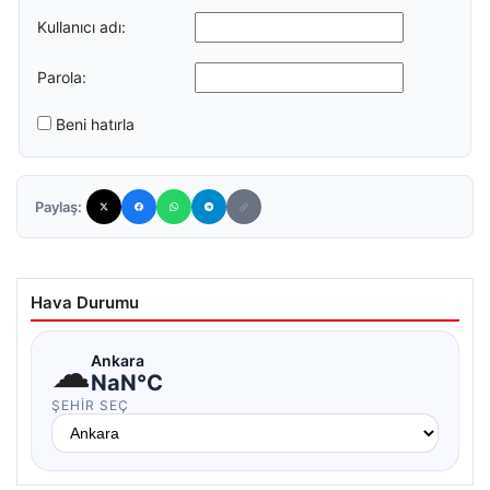
Kullanıcı adı:
Parola:
Beni hatırla
Paylaş:
Hava Durumu
☁
Ankara
NaN°C
ŞEHIR SEÇ