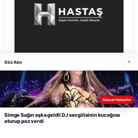
×
Göz Atın
Enes Kaplan Avukatlık Bürosu
28/04/2026
Web sitemizi nasıl kullandığınızı daha iyi anlayabilmek,
Güncel Haberler
deneyiminizi kişiselleştirmek ve geliştirmek amacıyla çerezler
kullanıyoruz.
Çerez Politikamız
Simge Sağın aşka geldi! DJ sevgilisinin kucağına
oturup poz verdi
Reddet
Kabul Et