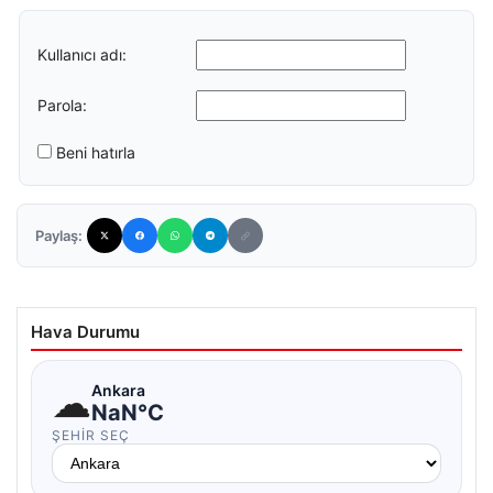
Kullanıcı adı:
Parola:
Beni hatırla
Paylaş:
Hava Durumu
☁
Ankara
NaN°C
ŞEHIR SEÇ