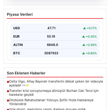
06.08.2026
Transfer krizi soruşturmaya dönüştü!
Piyasa Verileri
Burhan Can Terzi için harekete geçildi
USD
47.71
▲ +0.17%
EUR
55.19
▲ +0.30%
ALTIN
6648.0
▲ +2.39%
BTC
3087933
▲ +0.80%
Son Eklenen Haberler
Celta Vigo, Altay Bayındır transferini dikkat çeken bir videoyla
■
açıkladı!
Transfer krizi soruşturmaya dönüştü! Burhan Can Terzi için
■
harekete geçildi
Otobüste Rahatsızlanan Yolcuyu Şoför Hızla Hastaneye
■
Yönlendirdi
Yola düştü, metrobüs çarptı: Kadının durumu kritik
■