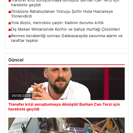
■
harekete geçildi
Otobüste Rahatsızlanan Yolcuyu Şoför Hızla Hastaneye
■
Yönlendirdi
Yola düştü, metrobüs çarptı: Kadının durumu kritik
■
Dış Mekan Mimarisinde Konfor ve bahçe mutfağı Çözümleri
■
Rennes beraberliği sonrası Galatasaray’da savunma alarmı ve
■
taraftar tepkisi
Güncel
06/08/2026
Transfer krizi soruşturmaya dönüştü! Burhan Can Terzi için
harekete geçildi