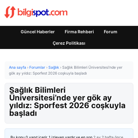
Güncel Haberler
Firma Rehberi
Forum
Çerez Politikası
Ana sayfa
›
Forumlar
›
Sağlık
›
Sağlık Bilimleri Üniversitesi’nde yer
gök ay yıldız: Sporfest 2026 coşkuyla başladı
Sağlık Bilimleri
Üniversitesi’nde yer gök ay
yıldız: Sporfest 2026 coşkuyla
başladı
Bu konu 0 yanıt içerir, 1 izleyen vardır ve en son
2 ay 2 hafta önce