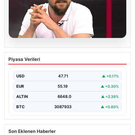
06.08.2026
Transfer krizi soruşturmaya dönüştü!
Piyasa Verileri
Burhan Can Terzi için harekete geçildi
USD
47.71
▲ +0.17%
EUR
55.19
▲ +0.30%
ALTIN
6648.0
▲ +2.39%
BTC
3087933
▲ +0.80%
Son Eklenen Haberler