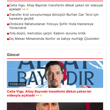
Celta Vigo, Altay Bayındır transferini dikkat çeken bir videoyla
■
açıkladı!
Transfer krizi soruşturmaya dönüştü! Burhan Can Terzi için
■
harekete geçildi
Otobüste Rahatsızlanan Yolcuyu Şoför Hızla Hastaneye
■
Yönlendirdi
Yola düştü, metrobüs çarptı: Kadının durumu kritik
■
Dış Mekan Mimarisinde Konfor ve bahçe mutfağı Çözümleri
■
Güncel
07/08/2026
Celta Vigo, Altay Bayındır transferini dikkat çeken bir
videoyla açıkladı!