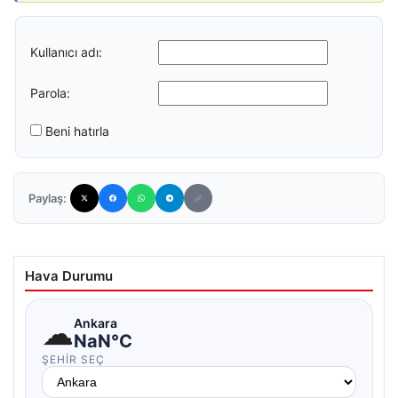
Kullanıcı adı:
Parola:
Beni hatırla
Paylaş:
Hava Durumu
☁
Ankara
NaN°C
ŞEHIR SEÇ