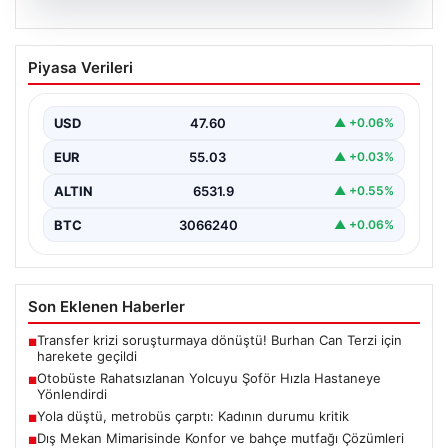
05.08.2026
Otobüste Rahatsızlanan Yolcuyu Şoför
Piyasa Verileri
Hızla Hastaneye Yönlendirdi
Trabzon'un yoğun ulaşım ağlarından biri olan halka açık
otobüslerinde yaşanan ilginç ve dikkat çekici…
USD
47.60
▲ +0.06%
EUR
55.03
▲ +0.03%
ALTIN
6531.9
▲ +0.55%
BTC
3066240
▲ +0.06%
Son Eklenen Haberler
Transfer krizi soruşturmaya dönüştü! Burhan Can Terzi için
■
harekete geçildi
Otobüste Rahatsızlanan Yolcuyu Şoför Hızla Hastaneye
■
Yönlendirdi
Yola düştü, metrobüs çarptı: Kadının durumu kritik
■
Dış Mekan Mimarisinde Konfor ve bahçe mutfağı Çözümleri
■