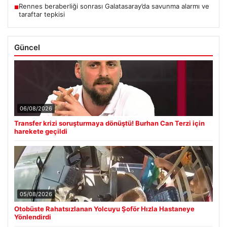
Rennes beraberliği sonrası Galatasaray’da savunma alarmı ve
■
taraftar tepkisi
Güncel
06/08/2026
Transfer krizi soruşturmaya dönüştü! Burhan Can Terzi için
harekete geçildi
05/08/2026
Otobüste Rahatsızlanan Yolcuyu Şoför Hızla Hastaneye
Yönlendirdi