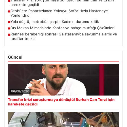
■
harekete geçildi
Otobüste Rahatsızlanan Yolcuyu Şoför Hızla Hastaneye
■
Yönlendirdi
Yola düştü, metrobüs çarptı: Kadının durumu kritik
■
Dış Mekan Mimarisinde Konfor ve bahçe mutfağı Çözümleri
■
Rennes beraberliği sonrası Galatasaray’da savunma alarmı ve
■
taraftar tepkisi
Güncel
06/08/2026
Transfer krizi soruşturmaya dönüştü! Burhan Can Terzi için
harekete geçildi