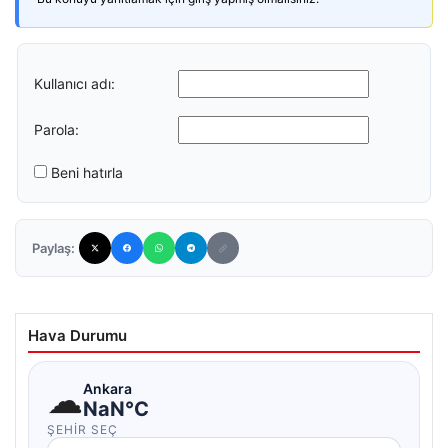
Kullanıcı adı:
Parola:
Beni hatırla
Paylaş:
Hava Durumu
☁
Ankara
NaN°C
ŞEHIR SEÇ