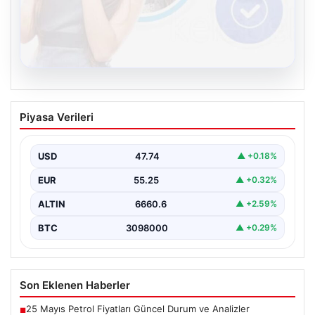
08.08.2026
Kelebek.Org İle Sanal İletişimin Seviyeli
Piyasa Verileri
Adresi Ve Muhabbet Deneyimi
Dijital çağında insanların güvenli bir tarzda iletişim
oluşturması kritik bir hassasiyet taşımaktadır. Halen
USD
47.74
▲ +0.18%
çeşitli…
EUR
55.25
▲ +0.32%
ALTIN
6660.6
▲ +2.59%
BTC
3098000
▲ +0.29%
Son Eklenen Haberler
25 Mayıs Petrol Fiyatları Güncel Durum ve Analizler
■