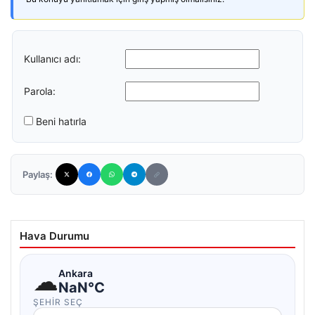
Kullanıcı adı:
Parola:
Beni hatırla
Paylaş:
Hava Durumu
☁
Ankara
NaN°C
ŞEHIR SEÇ