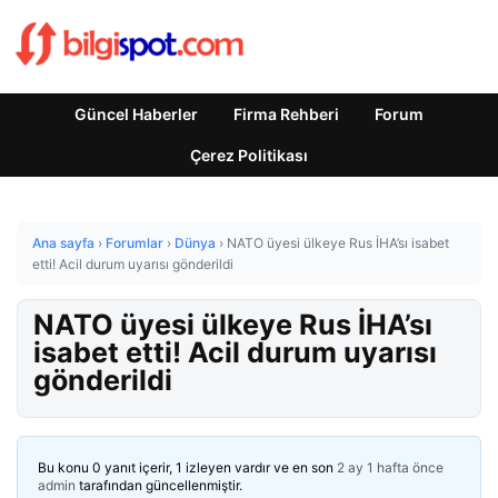
Güncel Haberler
Firma Rehberi
Forum
Çerez Politikası
Ana sayfa
›
Forumlar
›
Dünya
›
NATO üyesi ülkeye Rus İHA’sı isabet
etti! Acil durum uyarısı gönderildi
NATO üyesi ülkeye Rus İHA’sı
isabet etti! Acil durum uyarısı
gönderildi
Bu konu 0 yanıt içerir, 1 izleyen vardır ve en son
2 ay 1 hafta önce
admin
tarafından güncellenmiştir.