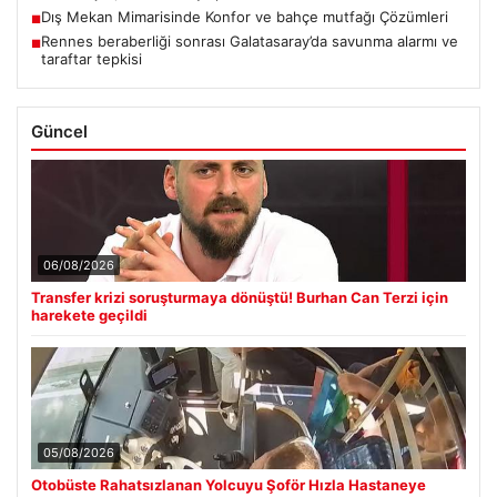
Dış Mekan Mimarisinde Konfor ve bahçe mutfağı Çözümleri
■
Rennes beraberliği sonrası Galatasaray’da savunma alarmı ve
■
taraftar tepkisi
Güncel
06/08/2026
Transfer krizi soruşturmaya dönüştü! Burhan Can Terzi için
harekete geçildi
05/08/2026
Otobüste Rahatsızlanan Yolcuyu Şoför Hızla Hastaneye