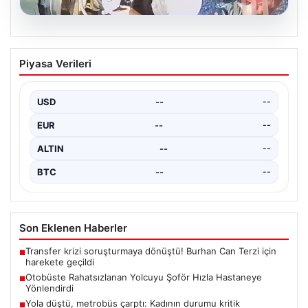
05.08.2026
Otobüste Rahatsızlanan Yolcuyu Şoför
Piyasa Verileri
Hızla Hastaneye Yönlendirdi
Trabzon'un yoğun ulaşım ağlarından biri olan halka açık
otobüslerinde yaşanan ilginç ve dikkat çekici…
USD
--
--
EUR
--
--
ALTIN
--
--
BTC
--
--
Son Eklenen Haberler
Transfer krizi soruşturmaya dönüştü! Burhan Can Terzi için
■
harekete geçildi
Otobüste Rahatsızlanan Yolcuyu Şoför Hızla Hastaneye
■
Yönlendirdi
Yola düştü, metrobüs çarptı: Kadının durumu kritik
■