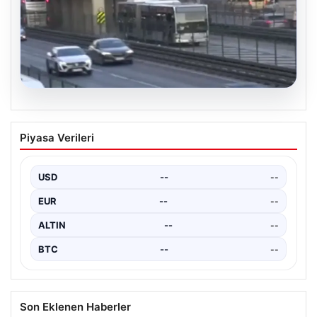
04.08.2026
Yola düştü, metrobüs çarptı: Kadının
Piyasa Verileri
durumu kritik
USD
--
--
EUR
--
--
ALTIN
--
--
BTC
--
--
Son Eklenen Haberler