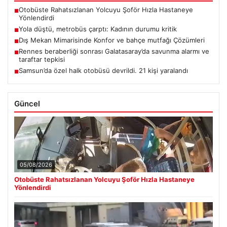
Otobüste Rahatsızlanan Yolcuyu Şoför Hızla Hastaneye
■
Yönlendirdi
Yola düştü, metrobüs çarptı: Kadının durumu kritik
■
Dış Mekan Mimarisinde Konfor ve bahçe mutfağı Çözümleri
■
Rennes beraberliği sonrası Galatasaray’da savunma alarmı ve
■
taraftar tepkisi
Samsun’da özel halk otobüsü devrildi. 21 kişi yaralandı
■
Güncel
05/08/2026
Otobüste Rahatsızlanan Yolcuyu Şoför Hızla Hastaneye
Yönlendirdi