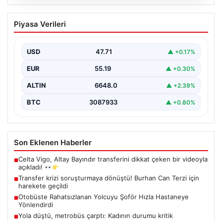
06.08.2026
Transfer krizi soruşturmaya dönüştü!
Piyasa Verileri
Burhan Can Terzi için harekete geçildi
USD
47.71
▲ +0.17%
EUR
55.19
▲ +0.30%
ALTIN
6648.0
▲ +2.39%
BTC
3087933
▲ +0.80%
Son Eklenen Haberler
Celta Vigo, Altay Bayındır transferini dikkat çeken bir videoyla
■
açıkladı!
Transfer krizi soruşturmaya dönüştü! Burhan Can Terzi için
■
harekete geçildi
Otobüste Rahatsızlanan Yolcuyu Şoför Hızla Hastaneye
■
Yönlendirdi
Yola düştü, metrobüs çarptı: Kadının durumu kritik
■