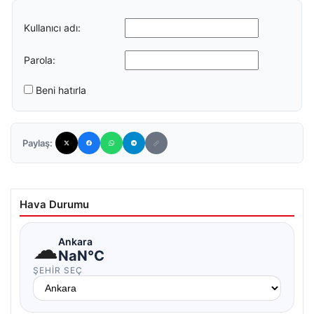
Kullanıcı adı:
Parola:
Beni hatırla
Paylaş:
Hava Durumu
☁
Ankara
NaN°C
ŞEHIR SEÇ