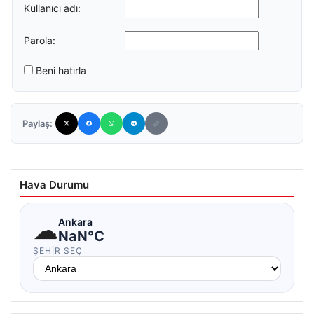
Kullanıcı adı:
Parola:
Beni hatırla
Paylaş:
Hava Durumu
☁
Ankara
NaN°C
ŞEHIR SEÇ