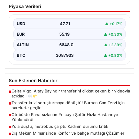
Transfer krizi soruşturmaya dönüştü!
Piyasa Verileri
Burhan Can Terzi için harekete geçildi
USD
47.71
▲ +0.17%
EUR
55.19
▲ +0.30%
ALTIN
6648.0
▲ +2.39%
BTC
3087933
▲ +0.80%
Son Eklenen Haberler
Celta Vigo, Altay Bayındır transferini dikkat çeken bir videoyla
■
açıkladı!
Transfer krizi soruşturmaya dönüştü! Burhan Can Terzi için
■
harekete geçildi
Otobüste Rahatsızlanan Yolcuyu Şoför Hızla Hastaneye
■
Yönlendirdi
Yola düştü, metrobüs çarptı: Kadının durumu kritik
■
Dış Mekan Mimarisinde Konfor ve bahçe mutfağı Çözümleri
■