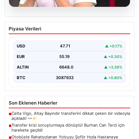
06.08.2026
Transfer krizi soruşturmaya dönüştü!
Piyasa Verileri
Burhan Can Terzi için harekete geçildi
USD
47.71
▲ +0.17%
EUR
55.19
▲ +0.30%
ALTIN
6648.0
▲ +2.39%
BTC
3087933
▲ +0.80%
Son Eklenen Haberler
Celta Vigo, Altay Bayındır transferini dikkat çeken bir videoyla
■
açıkladı!
Transfer krizi soruşturmaya dönüştü! Burhan Can Terzi için
■
harekete geçildi
Otobüste Rahatsızlanan Yolcuyu Şoför Hızla Hastaneye
■