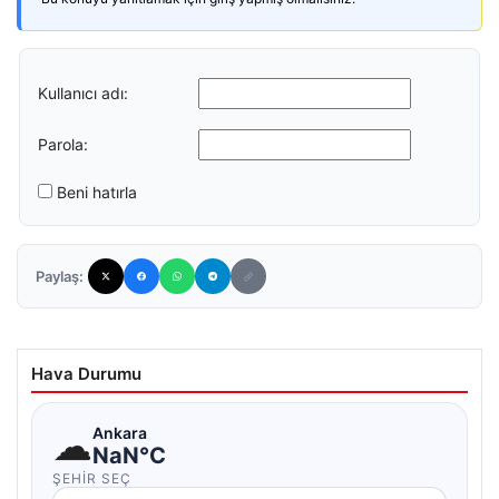
Kullanıcı adı:
Parola:
Beni hatırla
Paylaş:
Hava Durumu
☁
Ankara
NaN°C
ŞEHIR SEÇ