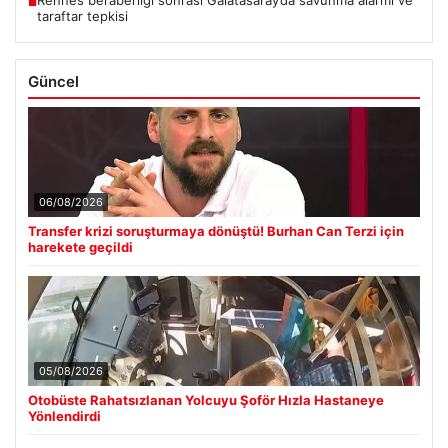
■
taraftar tepkisi
Güncel
06/08/2026
Transfer krizi soruşturmaya dönüştü! Burhan Can Terzi için
harekete geçildi
05/08/2026
Otobüste Rahatsızlanan Yolcuyu Şoför Hızla Hastaneye
Yönlendirdi