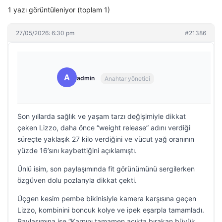
1 yazı görüntüleniyor (toplam 1)
27/05/2026: 6:30 pm
#21386
A
admin
Anahtar yönetici
Son yıllarda sağlık ve yaşam tarzı değişimiyle dikkat
çeken Lizzo, daha önce “weight release” adını verdiği
süreçte yaklaşık 27 kilo verdiğini ve vücut yağ oranının
yüzde 16’sını kaybettiğini açıklamıştı.
Ünlü isim, son paylaşımında fit görünümünü sergilerken
özgüven dolu pozlarıyla dikkat çekti.
Üçgen kesim pembe bikinisiyle kamera karşısına geçen
Lizzo, kombinini boncuk kolye ve ipek eşarpla tamamladı.
Paylaşımına ise “Karnını tamamen açıkta bırakan büyük