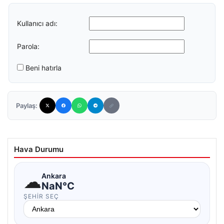
Kullanıcı adı:
Parola:
Beni hatırla
Paylaş:
Hava Durumu
☁
Ankara
NaN°C
ŞEHIR SEÇ