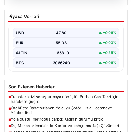
05.08.2026
Otobüste Rahatsızlanan Yolcuyu Şoför
Piyasa Verileri
Hızla Hastaneye Yönlendirdi
Trabzon'un yoğun ulaşım ağlarından biri olan halka açık
otobüslerinde yaşanan ilginç ve dikkat çekici…
USD
47.60
▲ +0.06%
EUR
55.03
▲ +0.03%
ALTIN
6531.9
▲ +0.55%
BTC
3066240
▲ +0.06%
Son Eklenen Haberler
Transfer krizi soruşturmaya dönüştü! Burhan Can Terzi için
■
harekete geçildi
Otobüste Rahatsızlanan Yolcuyu Şoför Hızla Hastaneye
■
Yönlendirdi
Yola düştü, metrobüs çarptı: Kadının durumu kritik
■
Dış Mekan Mimarisinde Konfor ve bahçe mutfağı Çözümleri
■
Rennes beraberliği sonrası Galatasaray’da savunma alarmı ve