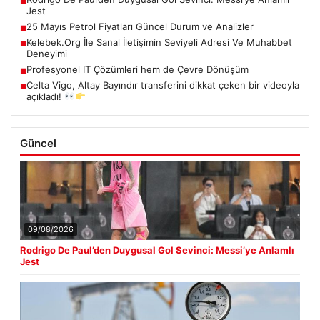
■
Jest
25 Mayıs Petrol Fiyatları Güncel Durum ve Analizler
■
Kelebek.Org İle Sanal İletişimin Seviyeli Adresi Ve Muhabbet
■
Deneyimi
Profesyonel IT Çözümleri hem de Çevre Dönüşüm
■
Celta Vigo, Altay Bayındır transferini dikkat çeken bir videoyla
■
açıkladı!
Güncel
09/08/2026
Rodrigo De Paul’den Duygusal Gol Sevinci: Messi’ye Anlamlı
Jest