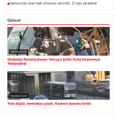
Samsun’da özel halk otobüsü devrildi. 21 kişi yaralandı
■
Güncel
05/08/2026
Otobüste Rahatsızlanan Yolcuyu Şoför Hızla Hastaneye
Yönlendirdi
04/08/2026
Yola düştü, metrobüs çarptı: Kadının durumu kritik