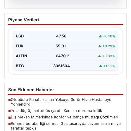
04.08.2026
Yola düştü, metrobüs çarptı: Kadının
Piyasa Verileri
durumu kritik
USD
47.58
▲ +0.10%
EUR
55.01
▲ +0.29%
ALTIN
6470.2
▲ +3.83%
BTC
3061604
▲ +1.22%
Son Eklenen Haberler
Otobüste Rahatsızlanan Yolcuyu Şoför Hızla Hastaneye
■
Yönlendirdi
Yola düştü, metrobüs çarptı: Kadının durumu kritik
■
Dış Mekan Mimarisinde Konfor ve bahçe mutfağı Çözümleri
■
Rennes beraberliği sonrası Galatasaray’da savunma alarmı ve
■
taraftar tepkisi