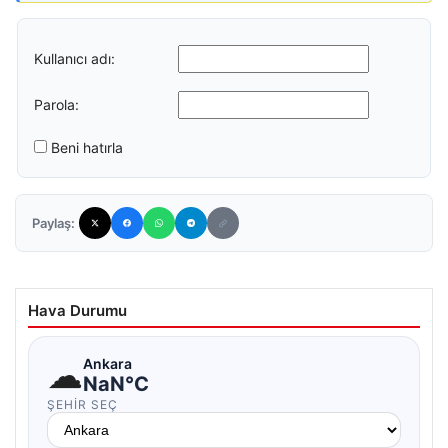
Kullanıcı adı:
Parola:
Beni hatırla
Paylaş:
Hava Durumu
☁
Ankara
NaN°C
ŞEHIR SEÇ