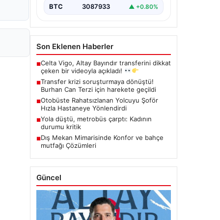
BTC
3087933
▲ +0.80%
Son Eklenen Haberler
Celta Vigo, Altay Bayındır transferini dikkat
■
çeken bir videoyla açıkladı!
Transfer krizi soruşturmaya dönüştü!
■
Burhan Can Terzi için harekete geçildi
Otobüste Rahatsızlanan Yolcuyu Şoför
■
Hızla Hastaneye Yönlendirdi
Yola düştü, metrobüs çarptı: Kadının
■
durumu kritik
Dış Mekan Mimarisinde Konfor ve bahçe
■
mutfağı Çözümleri
Güncel