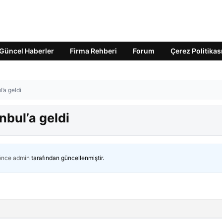
Güncel Haberler
Firma Rehberi
Forum
Çerez Politikas
’a geldi
nbul’a geldi
 önce
admin
tarafından güncellenmiştir.