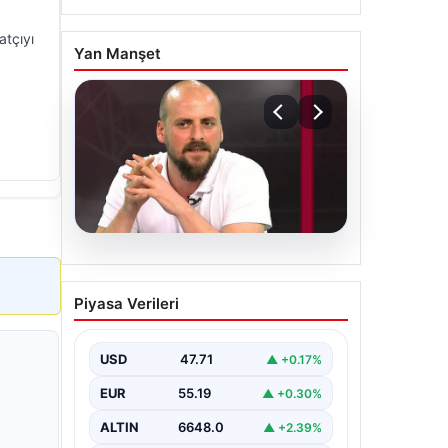
atçıyı
Yan Manşet
06.08.2026
Transfer krizi
Piyasa Verileri
soruşturmaya dönüştü!
Burhan Can Terzi için
harekete geçildi
USD
47.71
▲ +0.17%
EUR
55.19
▲ +0.30%
ALTIN
6648.0
▲ +2.39%