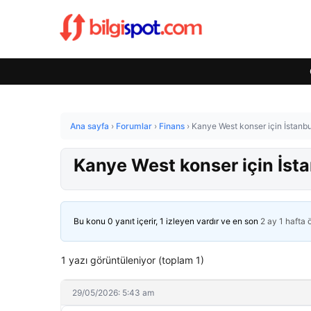
Ana sayfa
›
Forumlar
›
Finans
›
Kanye West konser için İstanbul
Kanye West konser için İsta
Bu konu 0 yanıt içerir, 1 izleyen vardır ve en son
2 ay 1 hafta
1 yazı görüntüleniyor (toplam 1)
29/05/2026: 5:43 am