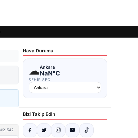
ı
Hava Durumu
☁
Ankara
NaN°C
ŞEHIR SEÇ
Bizi Takip Edin
#21542