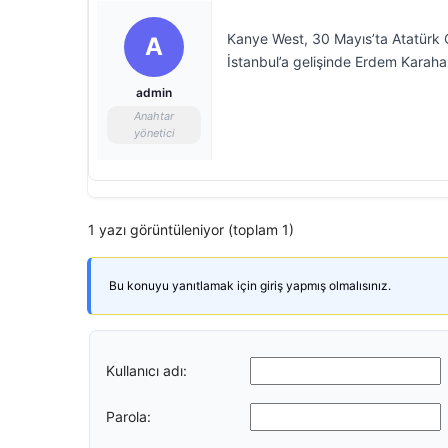
Kanye West, 30 Mayıs’ta Atatürk O
A
İstanbul’a gelişinde Erdem Karahan
admin
Anahtar
yönetici
1 yazı görüntüleniyor (toplam 1)
Bu konuyu yanıtlamak için giriş yapmış olmalısınız.
Kullanıcı adı:
Parola: