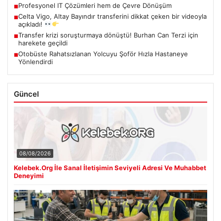
Profesyonel IT Çözümleri hem de Çevre Dönüşüm
■
Celta Vigo, Altay Bayındır transferini dikkat çeken bir videoyla
■
açıkladı!
Transfer krizi soruşturmaya dönüştü! Burhan Can Terzi için
■
harekete geçildi
Otobüste Rahatsızlanan Yolcuyu Şoför Hızla Hastaneye
■
Yönlendirdi
Güncel
08/08/2026
Kelebek.Org İle Sanal İletişimin Seviyeli Adresi Ve Muhabbet
Deneyimi