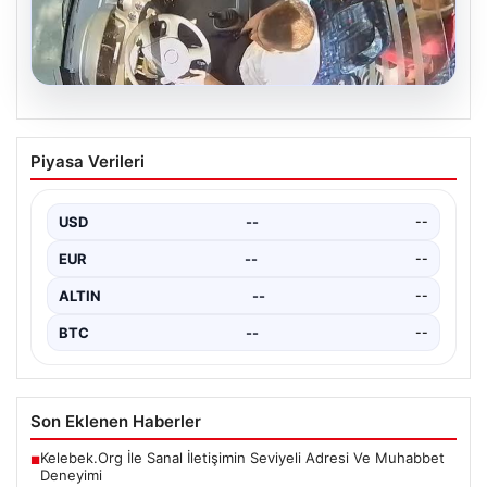
05.08.2026
Otobüste Rahatsızlanan Yolcuyu Şoför
Piyasa Verileri
Hızla Hastaneye Yönlendirdi
Trabzon'un yoğun ulaşım ağlarından biri olan halka açık
otobüslerinde yaşanan ilginç ve dikkat çekici…
USD
--
--
EUR
--
--
ALTIN
--
--
BTC
--
--
Son Eklenen Haberler
Kelebek.Org İle Sanal İletişimin Seviyeli Adresi Ve Muhabbet
■
Deneyimi