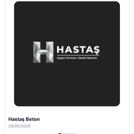
Enes Kaplan Avukatlık Bürosu
28/04/2026