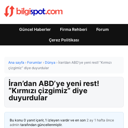
Güncel Haberler
Firma Rehberi
Forum
Çerez Politikası
Ana sayfa
›
Forumlar
›
Dünya
›
İran’dan ABD’ye yeni rest! “Kırmızı
çizgimiz” diye duyurdular
İran’dan ABD’ye yeni rest!
“Kırmızı çizgimiz” diye
duyurdular
Bu konu 0 yanıt içerir, 1 izleyen vardır ve en son
2 ay 1 hafta önce
admin
tarafından güncellenmiştir.