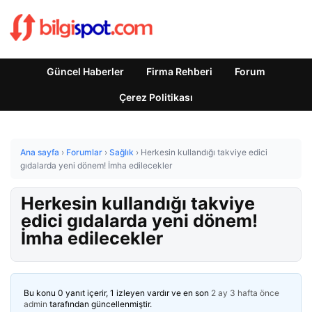
Güncel Haberler
Firma Rehberi
Forum
Çerez Politikası
Ana sayfa
›
Forumlar
›
Sağlık
›
Herkesin kullandığı takviye edici
gıdalarda yeni dönem! İmha edilecekler
Herkesin kullandığı takviye
edici gıdalarda yeni dönem!
İmha edilecekler
Bu konu 0 yanıt içerir, 1 izleyen vardır ve en son
2 ay 3 hafta önce
admin
tarafından güncellenmiştir.