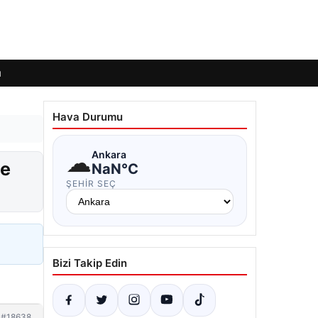
ı
Hava Durumu
☁
Ankara
ye
NaN°C
ŞEHIR SEÇ
Bizi Takip Edin
#18638