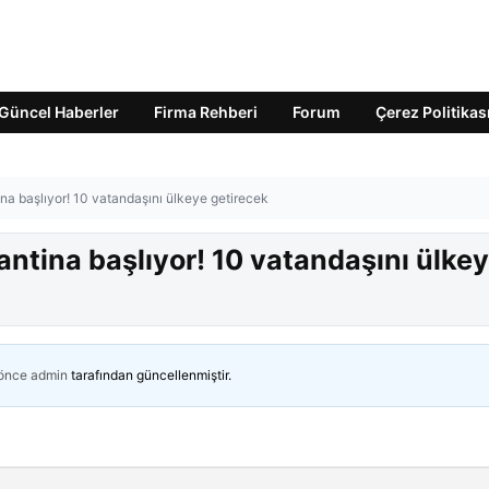
Güncel Haberler
Firma Rehberi
Forum
Çerez Politikas
ina başlıyor! 10 vatandaşını ülkeye getirecek
antina başlıyor! 10 vatandaşını ülke
 önce
admin
tarafından güncellenmiştir.