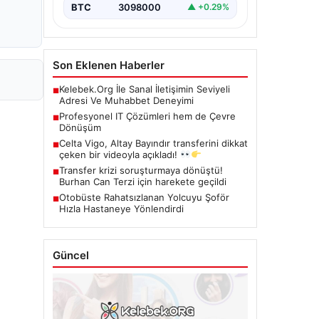
BTC
3098000
▲ +0.29%
Son Eklenen Haberler
Kelebek.Org İle Sanal İletişimin Seviyeli
■
Adresi Ve Muhabbet Deneyimi
Profesyonel IT Çözümleri hem de Çevre
■
Dönüşüm
Celta Vigo, Altay Bayındır transferini dikkat
■
çeken bir videoyla açıkladı!
Transfer krizi soruşturmaya dönüştü!
■
Burhan Can Terzi için harekete geçildi
Otobüste Rahatsızlanan Yolcuyu Şoför
■
Hızla Hastaneye Yönlendirdi
Güncel