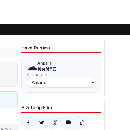
ı
Hava Durumu
☁
Ankara
NaN°C
ŞEHIR SEÇ
Bizi Takip Edin
#17421