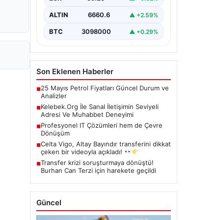
çeşitli…
ALTIN
6660.6
▲ +2.59%
BTC
3098000
▲ +0.29%
Son Eklenen Haberler
25 Mayıs Petrol Fiyatları Güncel Durum ve
■
Analizler
Kelebek.Org İle Sanal İletişimin Seviyeli
■
Adresi Ve Muhabbet Deneyimi
Profesyonel IT Çözümleri hem de Çevre
■
Dönüşüm
Celta Vigo, Altay Bayındır transferini dikkat
■
çeken bir videoyla açıkladı!
Transfer krizi soruşturmaya dönüştü!
■
Burhan Can Terzi için harekete geçildi
Güncel