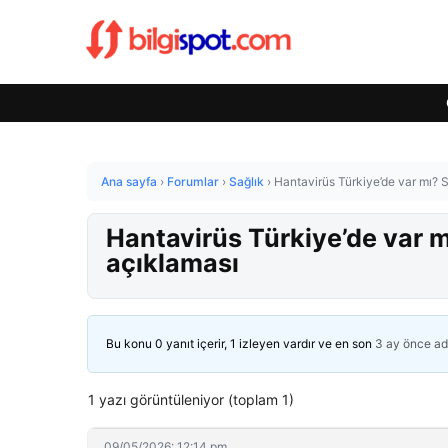
Ana sayfa
›
Forumlar
›
Sağlık
›
Hantavirüs Türkiye’de var mı? S
Hantavirüs Türkiye’de var m
açıklaması
Bu konu 0 yanıt içerir, 1 izleyen vardır ve en son
3 ay önce
ad
1 yazı görüntüleniyor (toplam 1)
09/05/2026: 12:14 pm