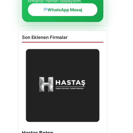
firmanızı hemen listeleyelim.
WhatsApp Mesaj
Son Eklenen Firmalar
Hastaş Beton