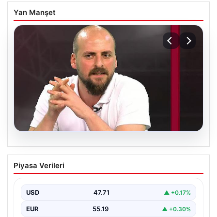
Yan Manşet
06.08.2026
Transfer krizi soruşturmaya dönüştü!
Piyasa Verileri
Burhan Can Terzi için harekete geçildi
USD
47.71
▲ +0.17%
EUR
55.19
▲ +0.30%