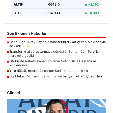
ALTIN
6648.0
▲ +2.39%
BTC
3087933
▲ +0.80%
Son Eklenen Haberler
Celta Vigo, Altay Bayındır transferini dikkat çeken bir videoyla
■
açıkladı!
Transfer krizi soruşturmaya dönüştü! Burhan Can Terzi için
■
harekete geçildi
Otobüste Rahatsızlanan Yolcuyu Şoför Hızla Hastaneye
■
Yönlendirdi
Yola düştü, metrobüs çarptı: Kadının durumu kritik
■
Dış Mekan Mimarisinde Konfor ve bahçe mutfağı Çözümleri
■
Güncel