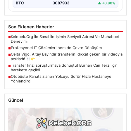
BTC
3087933
▲ +0.80%
Son Eklenen Haberler
Kelebek.Org İle Sanal İletişimin Seviyeli Adresi Ve Muhabbet
■
Deneyimi
Profesyonel IT Çözümleri hem de Çevre Dönüşüm
■
Celta Vigo, Altay Bayındır transferini dikkat çeken bir videoyla
■
açıkladı!
Transfer krizi soruşturmaya dönüştü! Burhan Can Terzi için
■
harekete geçildi
Otobüste Rahatsızlanan Yolcuyu Şoför Hızla Hastaneye
■
Yönlendirdi
Güncel