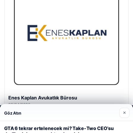
Enes Kaplan Avukatlık Bürosu
28/04/2026
×
Göz Atın
Web sitemizi nasıl kullandığınızı daha iyi anlayabilmek,
deneyiminizi kişiselleştirmek ve geliştirmek amacıyla çerezler
kullanıyoruz.
Çerez Politikamız
GTA 6 tekrar ertelenecek mi? Take-Two CEO’su