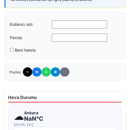
Kullanıcı adı:
Parola:
Beni hatırla
Paylaş:
Hava Durumu
☁
Ankara
NaN°C
ŞEHIR SEÇ