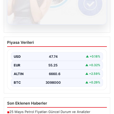
08.08.2026
Kelebek.Org İle Sanal İletişimin Seviyeli
Piyasa Verileri
Adresi Ve Muhabbet Deneyimi
Dijital çağında insanların güvenli bir tarzda iletişim
oluşturması kritik bir hassasiyet taşımaktadır. Halen
USD
47.74
▲ +0.18%
çeşitli…
EUR
55.25
▲ +0.32%
ALTIN
6660.6
▲ +2.59%
BTC
3098000
▲ +0.29%
Son Eklenen Haberler
25 Mayıs Petrol Fiyatları Güncel Durum ve Analizler
■