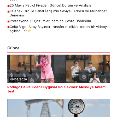
25 Mayıs Petrol Fiyatları Güncel Durum ve Analizler
■
Kelebek.Org İle Sanal İletişimin Seviyeli Adresi Ve Muhabbet
■
Deneyimi
Profesyonel IT Çözümleri hem de Çevre Dönüşüm
■
Celta Vigo, Altay Bayındır transferini dikkat çeken bir videoyla
■
açıkladı!
Güncel
09/08/2026
Rodrigo De Paul’den Duygusal Gol Sevinci: Messi’ye Anlamlı
Jest