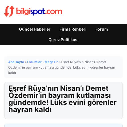
Güncel Haberler
Firma Rehberi
Forum
Çerez Politikası
Ana sayfa
›
Forumlar
›
Magazin
›
Eşref Rüya’nın Nisan’ı Demet
Özdemir’in bayram kutlaması gündemde! Lüks evini görenler hayran
kaldı
Eşref Rüya’nın Nisan’ı Demet
Özdemir’in bayram kutlaması
gündemde! Lüks evini görenler
hayran kaldı