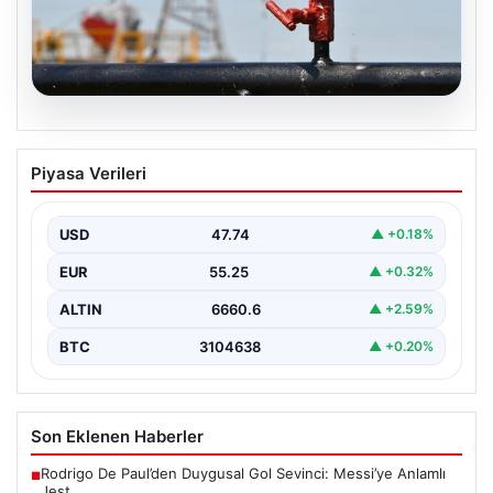
08.08.2026
25 Mayıs Petrol Fiyatları Güncel Durum
Piyasa Verileri
ve Analizler
Küresel enerji piyasalarındaki hareketlilik yakından takip
edilirken, özellikle Orta Doğu bölgesinde yaşanan
USD
47.74
▲ +0.18%
gelişmeler petrol…
EUR
55.25
▲ +0.32%
ALTIN
6660.6
▲ +2.59%
BTC
3104638
▲ +0.20%
Son Eklenen Haberler
Rodrigo De Paul’den Duygusal Gol Sevinci: Messi’ye Anlamlı
■
Jest