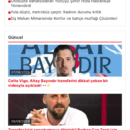
Otobüste Rahatsızlanan Yolcuyu Şoför Hızla Hastaneye
■
Yönlendirdi
Yola düştü, metrobüs çarptı: Kadının durumu kritik
■
Dış Mekan Mimarisinde Konfor ve bahçe mutfağı Çözümleri
■
Güncel
07/08/2026
Celta Vigo, Altay Bayındır transferini dikkat çeken bir
videoyla açıkladı!
06/08/2026
Transfer krizi soruşturmaya dönüştü! Burhan Can Terzi için