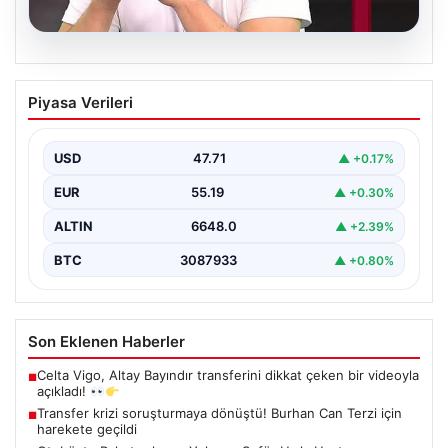
06.08.2026
Transfer krizi soruşturmaya dönüştü!
Piyasa Verileri
Burhan Can Terzi için harekete geçildi
USD
47.71
▲ +0.17%
EUR
55.19
▲ +0.30%
ALTIN
6648.0
▲ +2.39%
BTC
3087933
▲ +0.80%
Son Eklenen Haberler
Celta Vigo, Altay Bayındır transferini dikkat çeken bir videoyla
■
açıkladı!
Transfer krizi soruşturmaya dönüştü! Burhan Can Terzi için
■
harekete geçildi